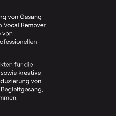
ung von Gesang
en Vocal Remover
e von
ofessionellen
kten für die
sowie kreative
eduzierung von
 Begleitgesang,
immen.