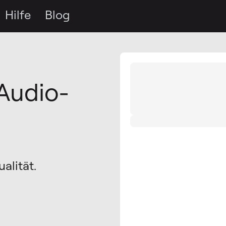
Hilfe
Blog
Audio-
n
alität.