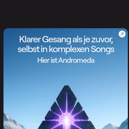
Klarer Gesang als je zuvor,
selbst in komplexen Songs
Hier ist Andromeda