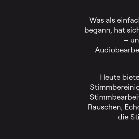
Was als einfa
begann, hat sic
– un
Audiobearbei
Heute biete
Stimmbereinig
Stimmbearbeit
Rauschen, Echo
die S