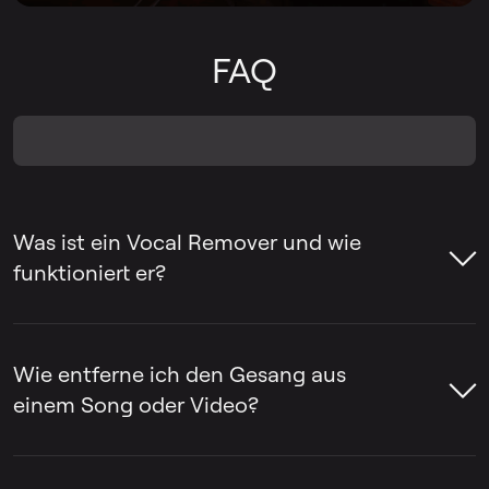
FAQ
Was ist ein Vocal Remover und wie
funktioniert er?
Ein Vocal Remover ist ein Tool, mit dem
man den Gesang aus einem Song
Wie entferne ich den Gesang aus
entfernen oder den Gesang von der
einem Song oder Video?
Instrumentalbegleitung trennen kann. Oft
werden Vocal Remover verwendet, um
Mit LALAL.AI Vocal Remover lassen sich