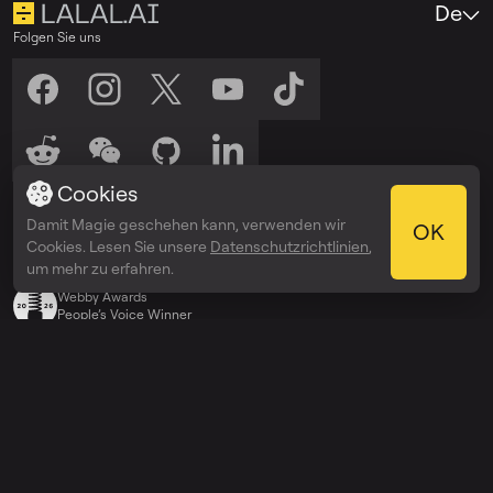
De
Folgen Sie uns
Cookies
Hören Sie uns zu
Damit Magie geschehen kann, verwenden wir
Anhören auf
Anhören auf
OK
Spotify
Apple Podcasts
Cookies. Lesen Sie unsere
Datenschutzrichtlinien
,
Auszeichnungen
um mehr zu erfahren.
Webby Awards
People’s Voice Winner
Entdecken
Preise