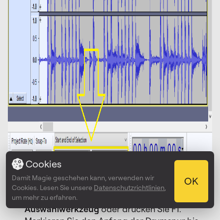
Cookies
Damit Magie geschehen kann, verwenden wir
OK
Cookies. Lesen Sie unsere
Datenschutzrichtlinien
,
Klicken Sie auf die Schaltfläche
um mehr zu erfahren.
Auswahlwerkzeug
oder drücken Sie F1.