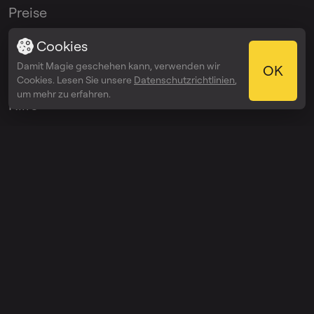
Preise
Unternehmen
Cookies
Damit Magie geschehen kann, verwenden wir
OK
API
Cookies. Lesen Sie unsere
Datenschutzrichtlinien
,
um mehr zu erfahren.
Hilfe
Support
Changelog
Holen Sie sich von App Store
Firma
Über
Blog