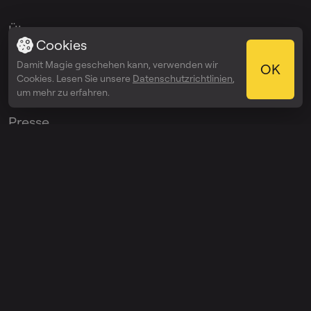
Über
Cookies
Blog
Damit Magie geschehen kann, verwenden wir
OK
Cookies. Lesen Sie unsere
Datenschutzrichtlinien
,
Media Kit
um mehr zu erfahren.
Presse
Affiliate-Programm
Ambassador
Programm
Apps
Desktop-App