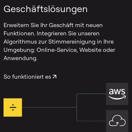
Geschäftslösungen
neben der Stimme zu hören sind, wie
beispielsweise Umgebungsgeräusche,
Musik oder Mikrofonartefakte.
Erweitern Sie Ihr Geschäft mit neuen
Funktionen. Integrieren Sie unseren
Echo & Nachhall Remover
konzentriert sich
Algorithmus zur Stimmereinigung in Ihre
speziell auf Raumecho und Nachhall, die
Umgebung: Online-Service, Website oder
die Stimme selbst beeinflussen. Bei
Anwendung.
Aufnahmen, bei denen beide Probleme
auftreten, können Sie jedes Tool separat
So funktioniert es
einsetzen.