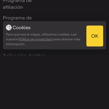
Programa de
afiliación
Programa de
embajadores
Cookies
Para que sea la magia, utilizamos cookies. Lee
OK
nuestra
Política de privacidad
para obtener más
Aplicaciones
información.
Aplicación desktop
Aplicación iOS
Aplicación Android
Plugin VST
© 2026 OmniSale GMBH