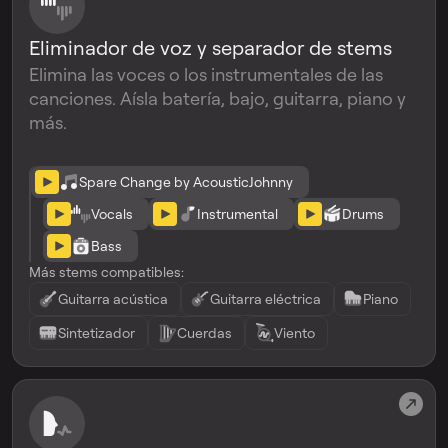
Eliminador de voz y separador de stems
Elimina las voces o los instrumentales de las
canciones. Aísla batería, bajo, guitarra, piano y
más.
Spare Change by AcousticJohnny
Vocals
Instrumental
Drums
Bass
Más stems compatibles:
Guitarra acústica
Guitarra eléctrica
Piano
Sintetizador
Cuerdas
Viento