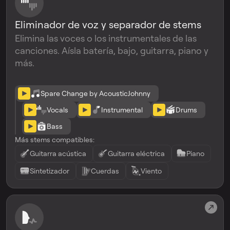
Eliminador de voz y separador de stems
Elimina las voces o los instrumentales de las
canciones. Aísla batería, bajo, guitarra, piano y
más.
Spare Change by AcousticJohnny
Vocals
Instrumental
Drums
Bass
Más stems compatibles:
Guitarra acústica
Guitarra eléctrica
Piano
Sintetizador
Cuerdas
Viento