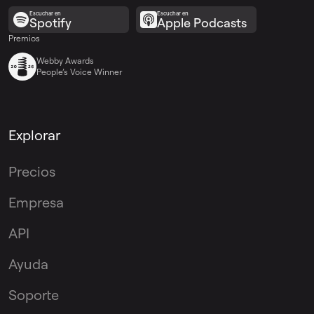
separado con la voz principal y los coros y
Escuchar en
Escuchar en
Spotify
Apple Podcasts
enfocarte en las partes vocales exactas que
Premios
necesitas.
Webby Awards
People’s Voice Winner
Explorar
Precios
Empresa
API
Ayuda
Soporte