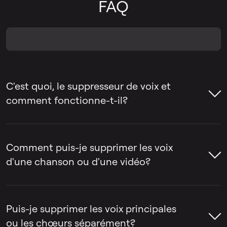
FAQ
C'est quoi, le suppresseur de voix et
comment fonctionne-t-il?
Le suppresseur de voix est un outil qui aide
à supprimer la voix d'une chanson ou à
Comment puis-je supprimer les voix
séparer la voix de l'instrumental. Les gens
d'une chanson ou d'une vidéo?
utilisent souvent des outils de suppression
de voix pour créer des pistes de karaoké,
Le suppresseur de voix par LALAL.AI peut
extraire des acapellas ou préparer des
être utilisé pour supprimer la voix d'une
Puis-je supprimer les voix principales
pistes pour le remixage, le montage et la
chanson ou d'une vidéo en quelques
ou les chœurs séparément?