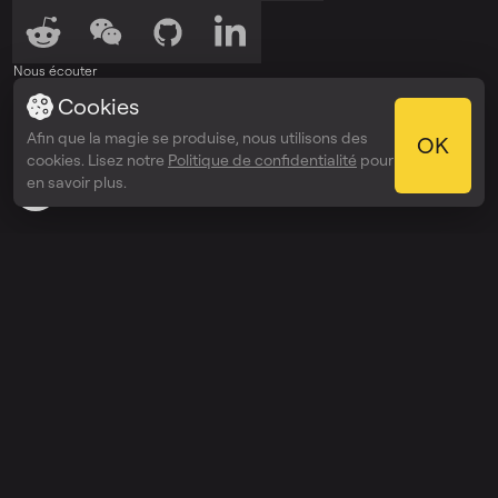
Nous écouter
Cookies
Écouter sur
Écouter sur
Spotify
Apple Podcasts
Afin que la magie se produise, nous utilisons des
OK
Récompenses
cookies. Lisez notre
Politique de confidentialité
pour
Webby Awards
en savoir plus.
People’s Voice Winner
Découvrir
Prix
Entreprise
API