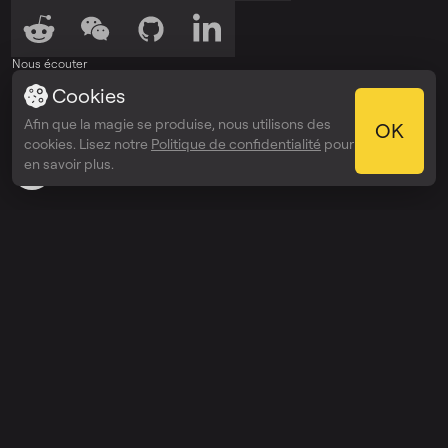
Nous écouter
Cookies
Écouter sur
Écouter sur
Spotify
Apple Podcasts
Afin que la magie se produise, nous utilisons des
OK
Récompenses
cookies. Lisez notre
Politique de confidentialité
pour
Webby Awards
en savoir plus.
People’s Voice Winner
Découvrir
Prix
Entreprise
API