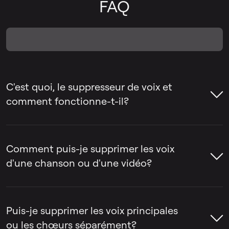
FAQ
C'est quoi, le suppresseur de voix et
comment fonctionne-t-il?
Le suppresseur de voix est un outil qui aide
à supprimer la voix d'une chanson ou à
Comment puis-je supprimer les voix
séparer la voix de l'instrumental. Les gens
d'une chanson ou d'une vidéo?
utilisent souvent des outils de suppression
de voix pour créer des pistes de karaoké,
Le suppresseur de voix par LALAL.AI peut
extraire des acapellas ou préparer des
être utilisé pour supprimer la voix d'une
Puis-je supprimer les voix principales
pistes pour le remixage, le montage et la
chanson ou d'une vidéo en quelques
ou les chœurs séparément?