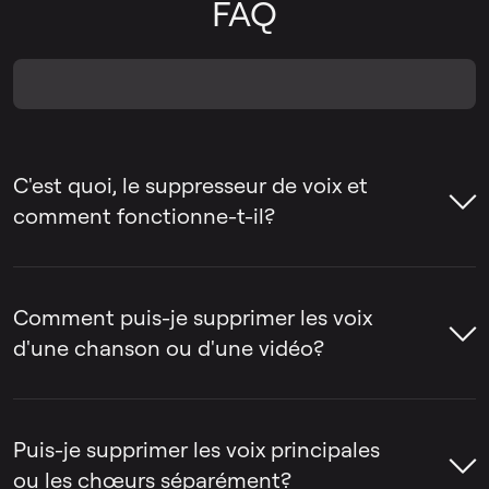
FAQ
C'est quoi, le suppresseur de voix et
comment fonctionne-t-il?
Le suppresseur de voix est un outil qui aide
à supprimer la voix d'une chanson ou à
Comment puis-je supprimer les voix
séparer la voix de l'instrumental. Les gens
d'une chanson ou d'une vidéo?
utilisent souvent des outils de suppression
de voix pour créer des pistes de karaoké,
Le suppresseur de voix par LALAL.AI peut
extraire des acapellas ou préparer des
être utilisé pour supprimer la voix d'une
Puis-je supprimer les voix principales
pistes pour le remixage, le montage et la
chanson ou d'une vidéo en quelques
ou les chœurs séparément?