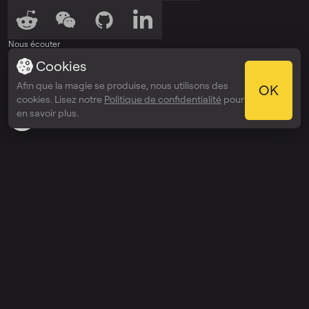
Nous écouter
Cookies
Écouter sur
Écouter sur
Spotify
Apple Podcasts
Afin que la magie se produise, nous utilisons des
OK
Récompenses
cookies. Lisez notre
Politique de confidentialité
pour
Webby Awards
en savoir plus.
People’s Voice Winner
Découvrir
Prix
Entreprise
API