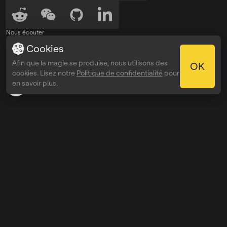
Nous écouter
Cookies
Écouter sur
Écouter sur
Spotify
Apple Podcasts
Afin que la magie se produise, nous utilisons des
OK
Récompenses
cookies. Lisez notre
Politique de confidentialité
pour
Webby Awards
en savoir plus.
People’s Voice Winner
Découvrir
Prix
Entreprise
API