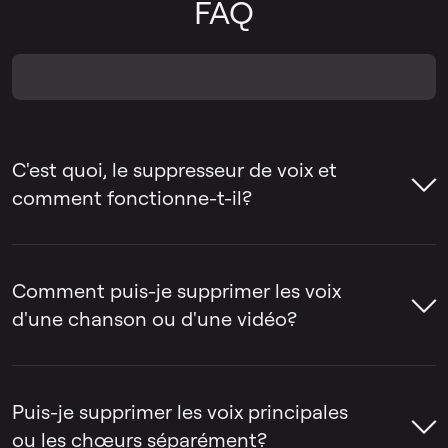
FAQ
C'est quoi, le suppresseur de voix et
comment fonctionne-t-il?
Le suppresseur de voix est un outil qui aide
à supprimer la voix d'une chanson ou à
Comment puis-je supprimer les voix
séparer la voix de l'instrumental. Les gens
d'une chanson ou d'une vidéo?
utilisent souvent des outils de suppression
de voix pour créer des pistes de karaoké,
Le suppresseur de voix par LALAL.AI peut
extraire des acapellas ou préparer des
être utilisé pour supprimer la voix d'une
Puis-je supprimer les voix principales
pistes pour le remixage, le montage et la
chanson ou d'une vidéo en quelques
ou les chœurs séparément?