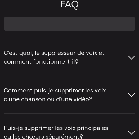
FAQ
C'est quoi, le suppresseur de voix et
comment fonctionne-t-il?
Le suppresseur de voix est un outil qui aide
à supprimer la voix d'une chanson ou à
Comment puis-je supprimer les voix
séparer la voix de l'instrumental. Les gens
d'une chanson ou d'une vidéo?
utilisent souvent des outils de suppression
de voix pour créer des pistes de karaoké,
Le suppresseur de voix par LALAL.AI peut
extraire des acapellas ou préparer des
être utilisé pour supprimer la voix d'une
Puis-je supprimer les voix principales
pistes pour le remixage, le montage et la
chanson ou d'une vidéo en quelques
ou les chœurs séparément?