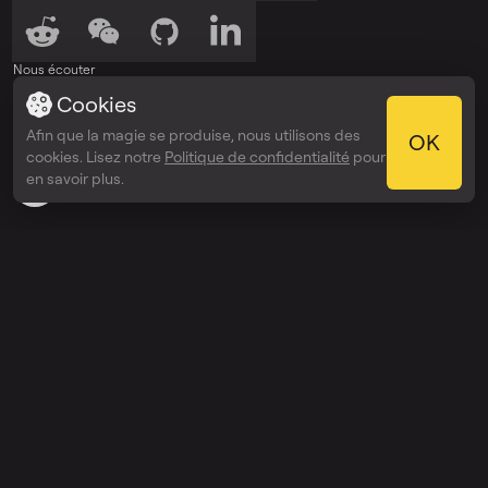
Nous écouter
Cookies
Écouter sur
Écouter sur
Spotify
Apple Podcasts
Afin que la magie se produise, nous utilisons des
OK
Récompenses
cookies. Lisez notre
Politique de confidentialité
pour
Webby Awards
en savoir plus.
People’s Voice Winner
Découvrir
Prix
Entreprise
API