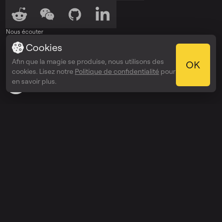
Nous écouter
Cookies
Écouter sur
Écouter sur
Spotify
Apple Podcasts
Afin que la magie se produise, nous utilisons des
OK
Récompenses
cookies. Lisez notre
Politique de confidentialité
pour
Webby Awards
en savoir plus.
People’s Voice Winner
Découvrir
Prix
Entreprise
API