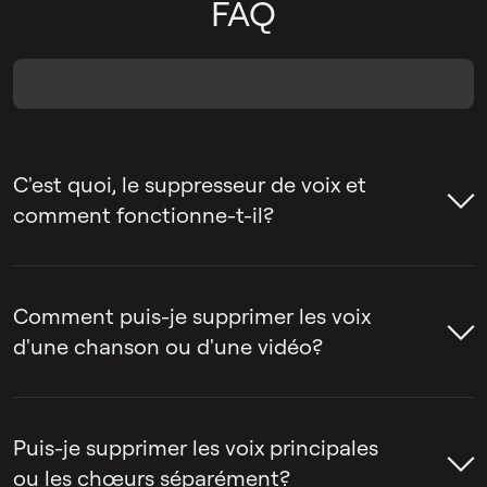
FAQ
C'est quoi, le suppresseur de voix et
comment fonctionne-t-il?
Le suppresseur de voix est un outil qui aide
à supprimer la voix d'une chanson ou à
Comment puis-je supprimer les voix
séparer la voix de l'instrumental. Les gens
d'une chanson ou d'une vidéo?
utilisent souvent des outils de suppression
de voix pour créer des pistes de karaoké,
Le suppresseur de voix par LALAL.AI peut
extraire des acapellas ou préparer des
être utilisé pour supprimer la voix d'une
Puis-je supprimer les voix principales
pistes pour le remixage, le montage et la
chanson ou d'une vidéo en quelques
ou les chœurs séparément?