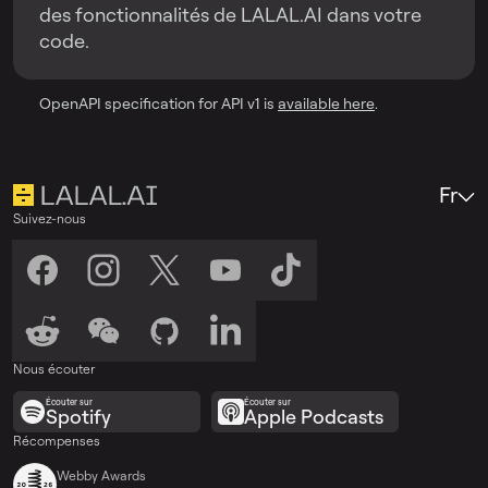
des fonctionnalités de LALAL.AI dans votre
code.
OpenAPI specification for API v1 is
available here
.
Fr
Suivez-nous
Nous écouter
Écouter sur
Écouter sur
Spotify
Apple Podcasts
Récompenses
Webby Awards