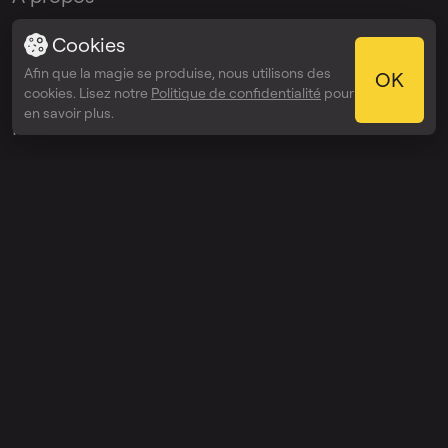
Blogue
Cookies
Afin que la magie se produise, nous utilisons des
OK
Kit média
cookies. Lisez notre
Politique de confidentialité
pour
en savoir plus.
Presse
Programme
d'affiliation
Programme
d'ambassadeurs
Applis
Appli bureau
Appli iOS