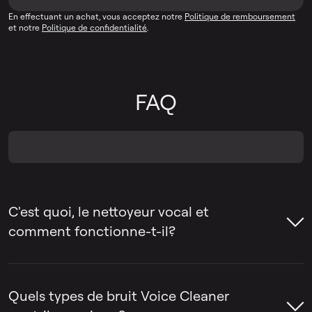
En effectuant un achat, vous acceptez notre
Politique de remboursement
et notre
Politique de confidentialité
.
FAQ
C'est quoi, le nettoyeur vocal et
comment fonctionne-t-il?
Un nettoyeur de voix est un outil qui
supprime les sons indésirables des
Quels types de bruit Voice Cleaner
enregistrements vocaux, tels que le bruit