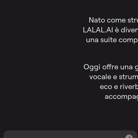
Nato come str
LALAL.AI è diven
una suite comple
Oggi offre una g
vocale e strume
eco e river
accompagn