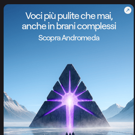
Voci più pulite che mai,
anche in brani complessi
Scopra Andromeda