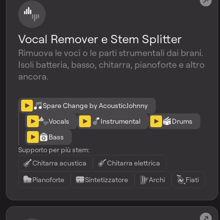
Vocal Remover e Stem Splitter
Rimuova le voci o le parti strumentali dai brani.
Isoli batteria, basso, chitarra, pianoforte e altro
ancora.
Spare Change by AcousticJohnny
Vocals
Instrumental
Drums
Bass
Supporto per più stem:
Chitarra acustica
Chitarra elettrica
Pianoforte
Sintetizzatore
Archi
Fiati