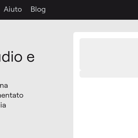
Aiuto
Blog
dio e
una
imentato
ia