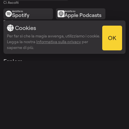
Ci Ascolti
Ascolta su
Ascolta su
Spotify
Apple Podcasts
Premi
Cookies
Webby Awards
People’s Voice Winner
Per far sì che la magia avvenga, utilizziamo i cookie.
OK
Legga la nostra
Informativa sulla privacy
per
saperne di più.
Esplora
Prezzi
Enterprise
API
Aiuto
Assistenza