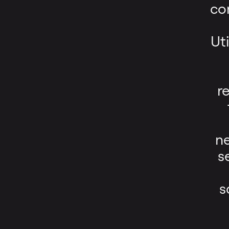
con
Ut
r
ne
s
s