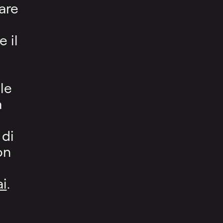
tare
 il
le
a
e
 di
on
ai
.