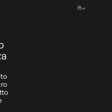
It
o
za
ito
tro
tto
e