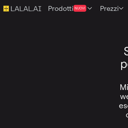
Prodotti
Prezzi
NUOVI
p
Mi
we
es