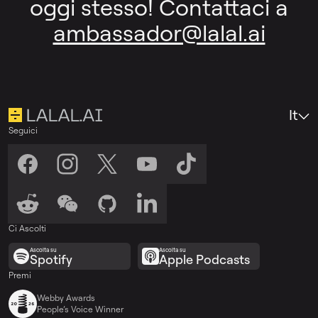
oggi stesso! Contattaci a
ambassador@lalal.ai
It
Seguici
Ci Ascolti
Ascolta su
Ascolta su
Spotify
Apple Podcasts
Premi
Webby Awards
People’s Voice Winner