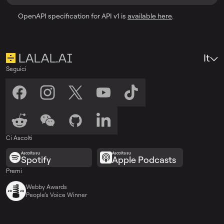
OpenAPI specification for API v1 is
available here
.
It
Seguici
Ci Ascolti
Ascolta su
Ascolta su
Spotify
Apple Podcasts
Premi
Webby Awards
People’s Voice Winner