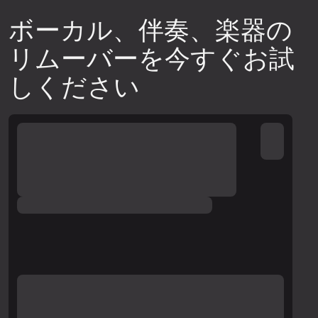
ダウンロードする前に結果をプレビュー
して、分離音質がニーズを満たしている
ボーカル、伴奏、楽器の
ことを確認してください。
リムーバーを今すぐお試
別のニューラルネットワークを試してみ
しください
てください。アップロードウィジェット
の右上隅にある設定アイコンをクリック
し、利用可能なニューラルネットワーク
のいずれかを選択して、トラックのスニ
ペットを再生成し、再度音質を確認して
ください。