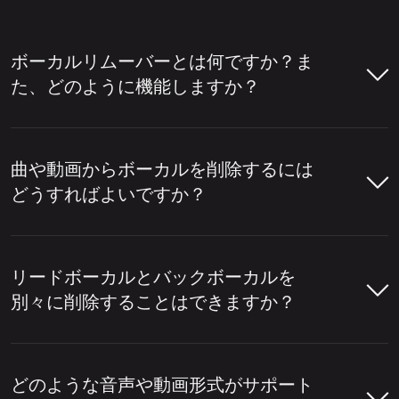
ボーカルリムーバーとは何ですか？ま
た、どのように機能しますか？
ボーカルリムーバーツールとは、楽曲からボ
ーカルを削除したり、インストルメンタルか
曲や動画からボーカルを削除するには
らボーカルを分離したりするのに役立つツー
どうすればよいですか？
ルです。人々はカラオケトラックを作成した
り、アカペラを抽出したり、リミックス、編
LALAL.AIボーカルリムーバーを使用して、
集、コンテンツ制作のにステムを準備したり
わずか数ステップで楽曲や動画からボーカル
リードボーカルとバックボーカルを
するために、ボーカル除去ツールをよく使用
を削除できます。
別々に削除することはできますか？
します。
LALAL.AIボーカルリムーバーを開き、
はい、LALAL.AIボーカルリムーバーを使用
ボーカルを除去するには、このツールがトラ
音声ファイルまたは動画ファイルをア
して、リードボーカルとバックボーカルを
どのような音声や動画形式がサポート
ックを分析し、音声のどの部分が人間の声に
ップロードします。