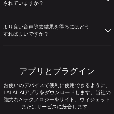
別々に削除できます。
「リードとバックの分
されていますか？
該当するかを検出します。そして、ボーカル
離」
設定が有効になっている場合、サービス
層をドラム、ベース、ギター、シンセサイザ
ボーカルリムーバーツールにトラック
はメインボーカルとバックグラウンドボーカ
ーなどの楽器や、ミックス内の他の要素から
LALAL.AIは、オンラインでの音声除去と音
を分析させ、ボーカル部分と楽器部分
ルのレイヤーを分離します。
分離します。
声分離のために、複数の一般的な音声や動画
を検出させます。
より良い音声除去結果を得るにはどう
形式をサポートしています。
すればよいですか？
アップロードウィジェットの右上隅に
LALAL.AIボーカルリムーバーは、ボーカル
分離された結果をプレビューして、音
ある設定アイコンをクリックします。
の除去、ボーカルの分離、様々な楽器の個々
音声形式：
MP3、OGG、WAV、FLAC、
声除去の音質を確認してください。
より良いボーカル除去結果を得るには、通
の抽出、そしてトラックをボーカルと楽器の
AIFF、AAC、M4A。
常、元のファイルの音質とトラックのミキシ
設定リストで、
「リードとバックの分
ステムに分割できるオンラインサービスの一
ボーカルが削除されたトラックが必要
ング方法に左右されます。一般的に、ボーカ
離」
を探します。
動画形式：
AVI、MP4、MKV、MOV、
例です。
な場合は、インストゥルメンタルバー
アプリとプラグイン
ルリムーバーツールは、ボーカルがクリア
M4V。
ジョンをダウンロードします。ボーカ
この設定の横にあるスイッチをオンに
で、楽器の音がボーカルに過度に重なってお
ルを削除するのではなく、ボーカル部
します。
らず、ソースオーディオに歪みや圧縮による
お使いのデバイスで便利に使用できるように、
分だけを抽出したい場合は、ボーカル
ノイズが最小限である場合に最も効果を発揮
LALAL.AIアプリをダウンロードします。当社の
ステムをダウンロードします。
音声ファイルまたは動画ファイルをア
します。
強力なAIテクノロジーをサイト、ウィジェット
ップロードします。
またはサービスに統合します。
音声除去の結果を改善したい場合は、役に立