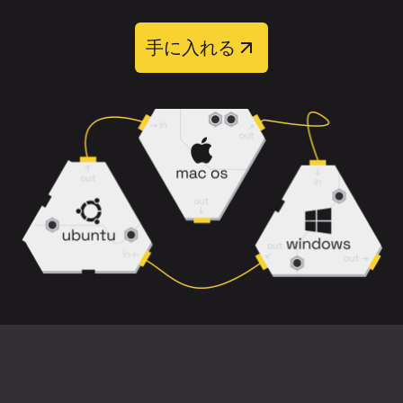
トラックの処理が完了するまでお待ち
つものは次のとおりです：
ください。
手に入れる
可能な限り、高品質のソースファイルを
分離結果を評価するために、プレビュ
使用してください。
ーを聞いてください。
圧縮された抜粋ではなく、フルバージョ
必要なトラックをダウンロードしま
ンの楽曲をアップロードしてください。
す。
背景ノイズ、音割れ、歪みが少ない曲の
バージョンを選択してください。
処理後、出力トラックは
「リードボーカ
ル」
、
「バッキングボーカル」
、
「インスト
リバーブ、ハーモニー、楽器の重なりな
ルメンタル」
、
「インストルメンタル＋バッ
どが混在する密度の高いミックスでは、
キング」
の4種類から選択できます。
各音をきれいに分離するのが難しくなる
場合があることに注意してください。