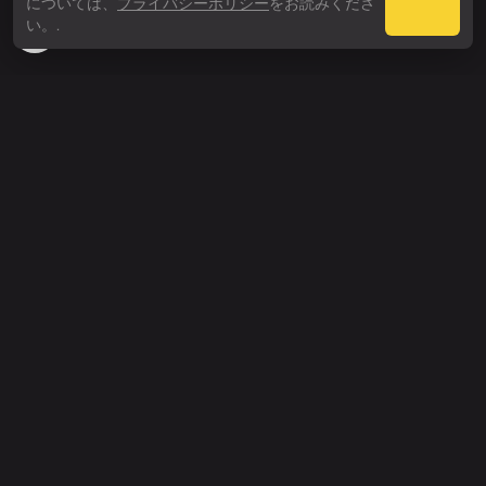
については、
プライバシーポリシー
をお読みくださ
Webby Awards
い。.
People’s Voice Winner
探索
価格
エンタープライズ
API
ヘルプ
サポート
変更履歴