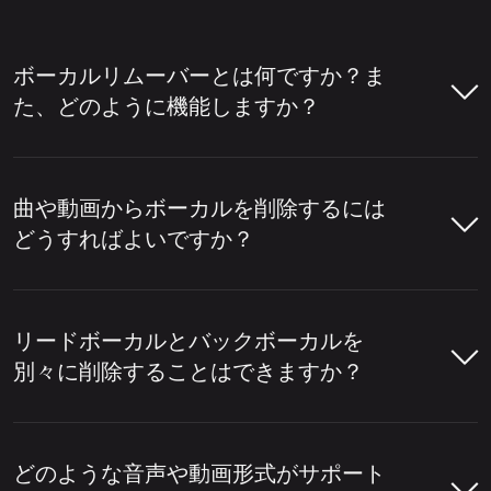
ボーカルリムーバーとは何ですか？ま
た、どのように機能しますか？
ボーカルリムーバーツールとは、楽曲からボ
ーカルを削除したり、インストルメンタルか
曲や動画からボーカルを削除するには
らボーカルを分離したりするのに役立つツー
どうすればよいですか？
ルです。人々はカラオケトラックを作成した
り、アカペラを抽出したり、リミックス、編
LALAL.AIボーカルリムーバーを使用して、
集、コンテンツ制作のにステムを準備したり
わずか数ステップで楽曲や動画からボーカル
リードボーカルとバックボーカルを
するために、ボーカル除去ツールをよく使用
を削除できます。
別々に削除することはできますか？
します。
LALAL.AIボーカルリムーバーを開き、
はい、LALAL.AIボーカルリムーバーを使用
ボーカルを除去するには、このツールがトラ
音声ファイルまたは動画ファイルをア
して、リードボーカルとバックボーカルを
どのような音声や動画形式がサポート
ックを分析し、音声のどの部分が人間の声に
ップロードします。