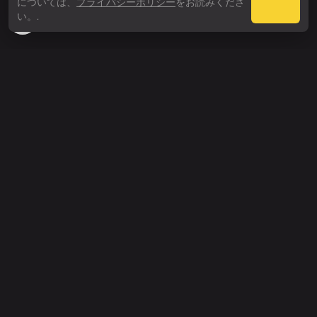
については、
プライバシーポリシー
をお読みくださ
Webby Awards
い。.
People’s Voice Winner
探索
価格
エンタープライズ
API
ヘルプ
サポート
変更履歴