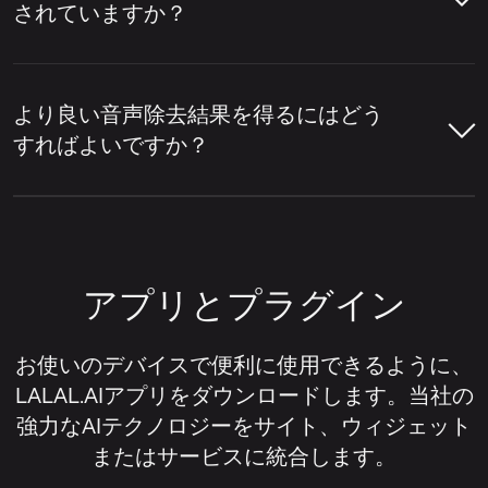
別々に削除できます。
「リードとバックの分
されていますか？
該当するかを検出します。そして、ボーカル
離」
設定が有効になっている場合、サービス
層をドラム、ベース、ギター、シンセサイザ
ボーカルリムーバーツールにトラック
はメインボーカルとバックグラウンドボーカ
ーなどの楽器や、ミックス内の他の要素から
LALAL.AIは、オンラインでの音声除去と音
を分析させ、ボーカル部分と楽器部分
ルのレイヤーを分離します。
分離します。
声分離のために、複数の一般的な音声や動画
を検出させます。
より良い音声除去結果を得るにはどう
形式をサポートしています。
すればよいですか？
アップロードウィジェットの右上隅に
LALAL.AIボーカルリムーバーは、ボーカル
分離された結果をプレビューして、音
ある設定アイコンをクリックします。
の除去、ボーカルの分離、様々な楽器の個々
音声形式：
MP3、OGG、WAV、FLAC、
声除去の音質を確認してください。
より良いボーカル除去結果を得るには、通
の抽出、そしてトラックをボーカルと楽器の
AIFF、AAC、M4A。
常、元のファイルの音質とトラックのミキシ
設定リストで、
「リードとバックの分
ステムに分割できるオンラインサービスの一
ボーカルが削除されたトラックが必要
ング方法に左右されます。一般的に、ボーカ
離」
を探します。
動画形式：
AVI、MP4、MKV、MOV、
例です。
な場合は、インストゥルメンタルバー
アプリとプラグイン
ルリムーバーツールは、ボーカルがクリア
M4V。
ジョンをダウンロードします。ボーカ
この設定の横にあるスイッチをオンに
で、楽器の音がボーカルに過度に重なってお
ルを削除するのではなく、ボーカル部
します。
らず、ソースオーディオに歪みや圧縮による
お使いのデバイスで便利に使用できるように、
分だけを抽出したい場合は、ボーカル
ノイズが最小限である場合に最も効果を発揮
LALAL.AIアプリをダウンロードします。当社の
ステムをダウンロードします。
音声ファイルまたは動画ファイルをア
します。
強力なAIテクノロジーをサイト、ウィジェット
ップロードします。
またはサービスに統合します。
音声除去の結果を改善したい場合は、役に立