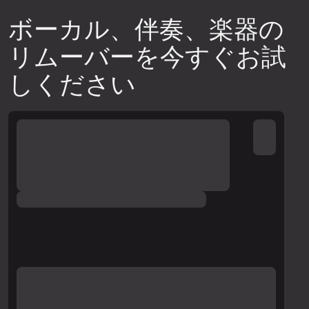
ダウンロードする前に結果をプレビュー
して、分離音質がニーズを満たしている
ボーカル、伴奏、楽器の
ことを確認してください。
リムーバーを今すぐお試
別のニューラルネットワークを試してみ
しください
てください。アップロードウィジェット
の右上隅にある設定アイコンをクリック
し、利用可能なニューラルネットワーク
のいずれかを選択して、トラックのスニ
ペットを再生成し、再度音質を確認して
ください。