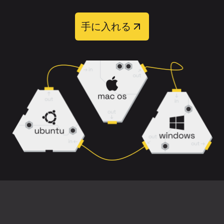
トラックの処理が完了するまでお待ち
つものは次のとおりです：
ください。
手に入れる
可能な限り、高品質のソースファイルを
分離結果を評価するために、プレビュ
使用してください。
ーを聞いてください。
圧縮された抜粋ではなく、フルバージョ
必要なトラックをダウンロードしま
ンの楽曲をアップロードしてください。
す。
背景ノイズ、音割れ、歪みが少ない曲の
バージョンを選択してください。
処理後、出力トラックは
「リードボーカ
ル」
、
「バッキングボーカル」
、
「インスト
リバーブ、ハーモニー、楽器の重なりな
ルメンタル」
、
「インストルメンタル＋バッ
どが混在する密度の高いミックスでは、
キング」
の4種類から選択できます。
各音をきれいに分離するのが難しくなる
場合があることに注意してください。