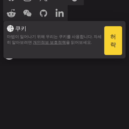
저희를 들어보세요
쿠키
들어보세요
들어보세요
Spotify
Apple Podcasts
허
마법이 일어나기 위해 우리는 쿠키를 사용합니다. 자세
히 알아보려면
개인정보 보호정책
을 읽어보세요.
수상 내역
락
Webby Awards
People’s Voice Winner
검색하기
가격
엔터프라이즈 요금
제