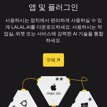
비디오 형식:
AVI, MP4, MKV, MOV, M4V.
전을 다운로드하고, 보컬을 제거하지 않
앱 및 플러그인
해당 설정 옆의 스위치를 켜세요.
과도하게 겹쳐 있지 않으며, 원본 오디오에 왜
고 분리하고 싶다면 보컬 스템을 다운로
곡이나 압축 아티팩트가 적을수록 보컬 리무
드하세요.
오디오 또는 비디오 파일을 업로드하세
버의 성능이 가장 잘 발휘됩니다.
사용하시는 장치에서 편리하게 사용하실 수 있
요.
게 LALAL.AI를 다운로드하세요. 사용하시는 작
보컬 제거 결과를 개선하려면 다음을 권장합
업실, 위젯 또는 서비스에 강력한 AI 기술을 통합
트랙 처리가 완료될 때까지 기다리세요.
니다:
하세요.
미리듣기를 들어보고 분리 결과를 확인
가능하면 고품질 원본 파일을 사용하세요.
하세요.
구매
압축이 심한 일부 구간 대신 전체 트랙을
필요한 트랙을 다운로드하세요.
업로드하세요.
배경 소음, 클리핑, 왜곡이 적은 버전의 곡
처리 후
리드 보컬
,
백킹 보컬
,
반주
,
반주 + 백
을 선택하세요.
킹
의 네 가지 출력 트랙 중에서 선택할 수 있습
니다.
리버브, 화음, 겹쳐진 악기가 많은 복잡한