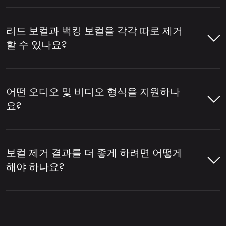
템 준비 등에 자주 사용됩니다.
LALAL.AI 보컬 리무버를 사용하면 몇 가지 간
단한 단계만으로 노래나 영상에서 보컬을 제
리드 보컬과 백킹 보컬을 각각 따로 제거
보컬을 제거하기 위해 이 도구는 트랙을 분석
거할 수 있습니다. 파일을 업로드하면 도구가
할 수 있나요?
하여 어떤 부분이 사람의 음성에 해당하는지
오디오를 분석하고 보컬과 반주를 분리한 뒤,
식별합니다. 이후 보컬 레이어를 드럼, 베이스,
필요한 버전을 다운로드할 수 있습니다.
네, LALAL.AI 보컬 리무버를 사용하면 리드 보
기타, 신스 등 악기와 기타 믹스 요소로부터 분
컬과 백킹 보컬을 각각 따로 제거할 수 있습니
어떤 오디오 및 비디오 형식을 지원하나
리합니다.
LALAL.AI 보컬 리무버를 열고 오디오 또
다.
리드/백킹 보컬 분리
설정을 활성화하면
요?
는 비디오 파일을 업로드하세요.
메인 보컬과 백그라운드 보컬 레이어가 분리
LALAL.AI 보컬 리무버는 보컬 제거, 보컬 분리,
됩니다.
다양한 개별 악기 추출, 그리고 트랙을 보컬 및
LALAL.AI 보컬 리무버는 온라인 보컬 제거 및
보컬 리무버가 트랙을 분석하여 보컬과
반주 스템으로 분리할 수 있는 온라인 서비스
오디오 분리를 위해 다양한 인기 오디오 및 비
반주 부분을 감지하도록 하세요.
보컬 제거 결과를 더 좋게 하려면 어떻게
업로드 위젯 오른쪽 상단에 있는 설정 아
의 한 예입니다.
디오 형식을 지원합니다.
해야 하나요?
이콘을 클릭하세요.
분리된 결과를 미리 확인하여 보컬 제거
오디오 형식:
MP3, OGG, WAV, FLAC,
품질을 점검하세요.
더 나은 보컬 제거 결과는 일반적으로 원본 파
설정 목록에서
리드/백킹 보컬 분리
을 찾
AIFF, AAC, M4A.
일의 품질과 트랙의 믹싱 방식에 따라 달라집
으세요.
보컬이 제거된 트랙이 필요하면 반주 버
니다. 보통 보컬이 선명하고, 악기가 보컬 위에