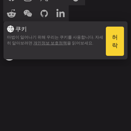
저희를 들어보세요
쿠키
들어보세요
들어보세요
Spotify
Apple Podcasts
허
마법이 일어나기 위해 우리는 쿠키를 사용합니다. 자세
히 알아보려면
개인정보 보호정책
을 읽어보세요.
수상 내역
락
Webby Awards
People’s Voice Winner
검색하기
가격
엔터프라이즈 요금
제