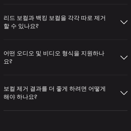
템 준비 등에 자주 사용됩니다.
LALAL.AI 보컬 리무버를 사용하면 몇 가지 간
단한 단계만으로 노래나 영상에서 보컬을 제
리드 보컬과 백킹 보컬을 각각 따로 제거
보컬을 제거하기 위해 이 도구는 트랙을 분석
거할 수 있습니다. 파일을 업로드하면 도구가
할 수 있나요?
하여 어떤 부분이 사람의 음성에 해당하는지
오디오를 분석하고 보컬과 반주를 분리한 뒤,
식별합니다. 이후 보컬 레이어를 드럼, 베이스,
필요한 버전을 다운로드할 수 있습니다.
네, LALAL.AI 보컬 리무버를 사용하면 리드 보
기타, 신스 등 악기와 기타 믹스 요소로부터 분
컬과 백킹 보컬을 각각 따로 제거할 수 있습니
어떤 오디오 및 비디오 형식을 지원하나
리합니다.
LALAL.AI 보컬 리무버를 열고 오디오 또
다.
리드/백킹 보컬 분리
설정을 활성화하면
요?
는 비디오 파일을 업로드하세요.
메인 보컬과 백그라운드 보컬 레이어가 분리
LALAL.AI 보컬 리무버는 보컬 제거, 보컬 분리,
됩니다.
다양한 개별 악기 추출, 그리고 트랙을 보컬 및
LALAL.AI 보컬 리무버는 온라인 보컬 제거 및
보컬 리무버가 트랙을 분석하여 보컬과
반주 스템으로 분리할 수 있는 온라인 서비스
오디오 분리를 위해 다양한 인기 오디오 및 비
반주 부분을 감지하도록 하세요.
보컬 제거 결과를 더 좋게 하려면 어떻게
업로드 위젯 오른쪽 상단에 있는 설정 아
의 한 예입니다.
디오 형식을 지원합니다.
해야 하나요?
이콘을 클릭하세요.
분리된 결과를 미리 확인하여 보컬 제거
오디오 형식:
MP3, OGG, WAV, FLAC,
품질을 점검하세요.
더 나은 보컬 제거 결과는 일반적으로 원본 파
설정 목록에서
리드/백킹 보컬 분리
을 찾
AIFF, AAC, M4A.
일의 품질과 트랙의 믹싱 방식에 따라 달라집
으세요.
보컬이 제거된 트랙이 필요하면 반주 버
니다. 보통 보컬이 선명하고, 악기가 보컬 위에