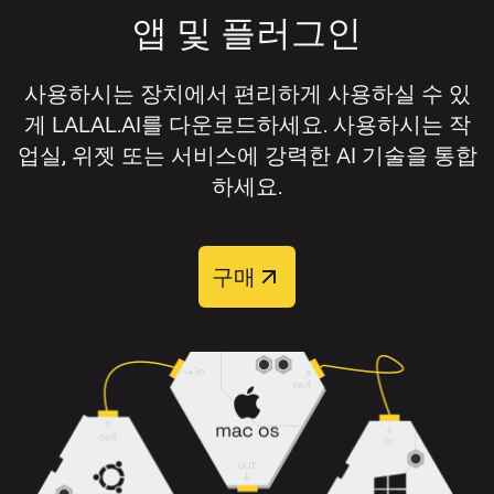
비디오 형식:
AVI, MP4, MKV, MOV, M4V.
전을 다운로드하고, 보컬을 제거하지 않
앱 및 플러그인
해당 설정 옆의 스위치를 켜세요.
과도하게 겹쳐 있지 않으며, 원본 오디오에 왜
고 분리하고 싶다면 보컬 스템을 다운로
곡이나 압축 아티팩트가 적을수록 보컬 리무
드하세요.
오디오 또는 비디오 파일을 업로드하세
버의 성능이 가장 잘 발휘됩니다.
사용하시는 장치에서 편리하게 사용하실 수 있
요.
게 LALAL.AI를 다운로드하세요. 사용하시는 작
보컬 제거 결과를 개선하려면 다음을 권장합
업실, 위젯 또는 서비스에 강력한 AI 기술을 통합
트랙 처리가 완료될 때까지 기다리세요.
니다:
하세요.
미리듣기를 들어보고 분리 결과를 확인
가능하면 고품질 원본 파일을 사용하세요.
하세요.
구매
압축이 심한 일부 구간 대신 전체 트랙을
필요한 트랙을 다운로드하세요.
업로드하세요.
배경 소음, 클리핑, 왜곡이 적은 버전의 곡
처리 후
리드 보컬
,
백킹 보컬
,
반주
,
반주 + 백
을 선택하세요.
킹
의 네 가지 출력 트랙 중에서 선택할 수 있습
니다.
리버브, 화음, 겹쳐진 악기가 많은 복잡한