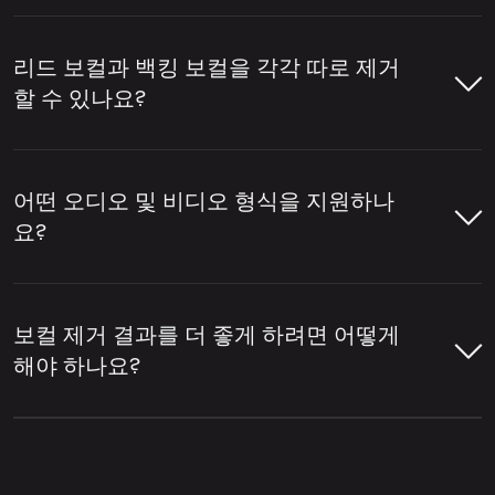
템 준비 등에 자주 사용됩니다.
LALAL.AI 보컬 리무버를 사용하면 몇 가지 간
단한 단계만으로 노래나 영상에서 보컬을 제
리드 보컬과 백킹 보컬을 각각 따로 제거
보컬을 제거하기 위해 이 도구는 트랙을 분석
거할 수 있습니다. 파일을 업로드하면 도구가
할 수 있나요?
하여 어떤 부분이 사람의 음성에 해당하는지
오디오를 분석하고 보컬과 반주를 분리한 뒤,
식별합니다. 이후 보컬 레이어를 드럼, 베이스,
필요한 버전을 다운로드할 수 있습니다.
네, LALAL.AI 보컬 리무버를 사용하면 리드 보
기타, 신스 등 악기와 기타 믹스 요소로부터 분
컬과 백킹 보컬을 각각 따로 제거할 수 있습니
어떤 오디오 및 비디오 형식을 지원하나
리합니다.
LALAL.AI 보컬 리무버를 열고 오디오 또
다.
리드/백킹 보컬 분리
설정을 활성화하면
요?
는 비디오 파일을 업로드하세요.
메인 보컬과 백그라운드 보컬 레이어가 분리
LALAL.AI 보컬 리무버는 보컬 제거, 보컬 분리,
됩니다.
다양한 개별 악기 추출, 그리고 트랙을 보컬 및
LALAL.AI 보컬 리무버는 온라인 보컬 제거 및
보컬 리무버가 트랙을 분석하여 보컬과
반주 스템으로 분리할 수 있는 온라인 서비스
오디오 분리를 위해 다양한 인기 오디오 및 비
반주 부분을 감지하도록 하세요.
보컬 제거 결과를 더 좋게 하려면 어떻게
업로드 위젯 오른쪽 상단에 있는 설정 아
의 한 예입니다.
디오 형식을 지원합니다.
해야 하나요?
이콘을 클릭하세요.
분리된 결과를 미리 확인하여 보컬 제거
오디오 형식:
MP3, OGG, WAV, FLAC,
품질을 점검하세요.
더 나은 보컬 제거 결과는 일반적으로 원본 파
설정 목록에서
리드/백킹 보컬 분리
을 찾
AIFF, AAC, M4A.
일의 품질과 트랙의 믹싱 방식에 따라 달라집
으세요.
보컬이 제거된 트랙이 필요하면 반주 버
니다. 보통 보컬이 선명하고, 악기가 보컬 위에