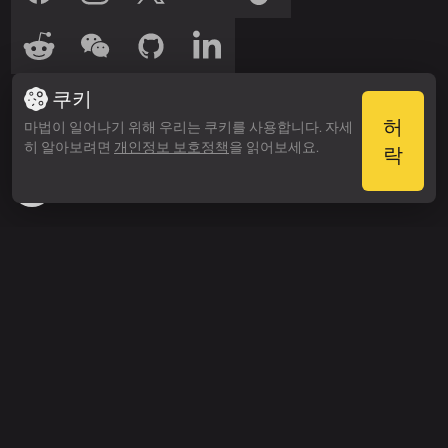
저희를 들어보세요
쿠키
들어보세요
들어보세요
Spotify
Apple Podcasts
허
마법이 일어나기 위해 우리는 쿠키를 사용합니다. 자세
히 알아보려면
개인정보 보호정책
을 읽어보세요.
수상 내역
락
Webby Awards
People’s Voice Winner
검색하기
가격
엔터프라이즈 요금
제