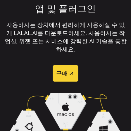
비디오 형식:
AVI, MP4, MKV, MOV, M4V.
전을 다운로드하고, 보컬을 제거하지 않
앱 및 플러그인
해당 설정 옆의 스위치를 켜세요.
과도하게 겹쳐 있지 않으며, 원본 오디오에 왜
고 분리하고 싶다면 보컬 스템을 다운로
곡이나 압축 아티팩트가 적을수록 보컬 리무
드하세요.
오디오 또는 비디오 파일을 업로드하세
버의 성능이 가장 잘 발휘됩니다.
사용하시는 장치에서 편리하게 사용하실 수 있
요.
게 LALAL.AI를 다운로드하세요. 사용하시는 작
보컬 제거 결과를 개선하려면 다음을 권장합
업실, 위젯 또는 서비스에 강력한 AI 기술을 통합
트랙 처리가 완료될 때까지 기다리세요.
니다:
하세요.
미리듣기를 들어보고 분리 결과를 확인
가능하면 고품질 원본 파일을 사용하세요.
하세요.
구매
압축이 심한 일부 구간 대신 전체 트랙을
필요한 트랙을 다운로드하세요.
업로드하세요.
배경 소음, 클리핑, 왜곡이 적은 버전의 곡
처리 후
리드 보컬
,
백킹 보컬
,
반주
,
반주 + 백
을 선택하세요.
킹
의 네 가지 출력 트랙 중에서 선택할 수 있습
니다.
리버브, 화음, 겹쳐진 악기가 많은 복잡한