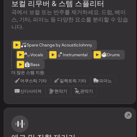
보컬 리무버 & 스템 스플리터
곡에서 보컬 또는 반주를 제거하세요. 드럼, 베이
스, 기타, 피아노 등 다양한 요소를 분리할 수 있습
니다.
Spare Change by AcousticJohnny
Vocals
Instrumental
Drums
Bass
더 많은 스템 지원:
어쿠스틱 기타
일렉트릭 기타
피아노
신디사이저
현악기
관악기