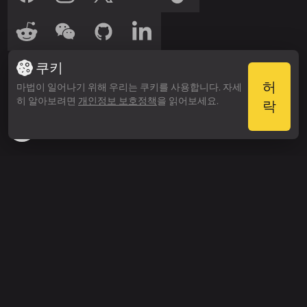
저희를 들어보세요
쿠키
들어보세요
들어보세요
Spotify
Apple Podcasts
허
마법이 일어나기 위해 우리는 쿠키를 사용합니다. 자세
히 알아보려면
개인정보 보호정책
을 읽어보세요.
수상 내역
락
Webby Awards
People’s Voice Winner
검색하기
가격
엔터프라이즈 요금
제