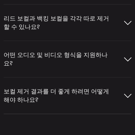
템 준비 등에 자주 사용됩니다.
LALAL.AI 보컬 리무버를 사용하면 몇 가지 간
단한 단계만으로 노래나 영상에서 보컬을 제
리드 보컬과 백킹 보컬을 각각 따로 제거
보컬을 제거하기 위해 이 도구는 트랙을 분석
거할 수 있습니다. 파일을 업로드하면 도구가
할 수 있나요?
하여 어떤 부분이 사람의 음성에 해당하는지
오디오를 분석하고 보컬과 반주를 분리한 뒤,
식별합니다. 이후 보컬 레이어를 드럼, 베이스,
필요한 버전을 다운로드할 수 있습니다.
네, LALAL.AI 보컬 리무버를 사용하면 리드 보
기타, 신스 등 악기와 기타 믹스 요소로부터 분
컬과 백킹 보컬을 각각 따로 제거할 수 있습니
어떤 오디오 및 비디오 형식을 지원하나
리합니다.
LALAL.AI 보컬 리무버를 열고 오디오 또
다.
리드/백킹 보컬 분리
설정을 활성화하면
요?
는 비디오 파일을 업로드하세요.
메인 보컬과 백그라운드 보컬 레이어가 분리
LALAL.AI 보컬 리무버는 보컬 제거, 보컬 분리,
됩니다.
다양한 개별 악기 추출, 그리고 트랙을 보컬 및
LALAL.AI 보컬 리무버는 온라인 보컬 제거 및
보컬 리무버가 트랙을 분석하여 보컬과
반주 스템으로 분리할 수 있는 온라인 서비스
오디오 분리를 위해 다양한 인기 오디오 및 비
반주 부분을 감지하도록 하세요.
보컬 제거 결과를 더 좋게 하려면 어떻게
업로드 위젯 오른쪽 상단에 있는 설정 아
의 한 예입니다.
디오 형식을 지원합니다.
해야 하나요?
이콘을 클릭하세요.
분리된 결과를 미리 확인하여 보컬 제거
오디오 형식:
MP3, OGG, WAV, FLAC,
품질을 점검하세요.
더 나은 보컬 제거 결과는 일반적으로 원본 파
설정 목록에서
리드/백킹 보컬 분리
을 찾
AIFF, AAC, M4A.
일의 품질과 트랙의 믹싱 방식에 따라 달라집
으세요.
보컬이 제거된 트랙이 필요하면 반주 버
니다. 보통 보컬이 선명하고, 악기가 보컬 위에