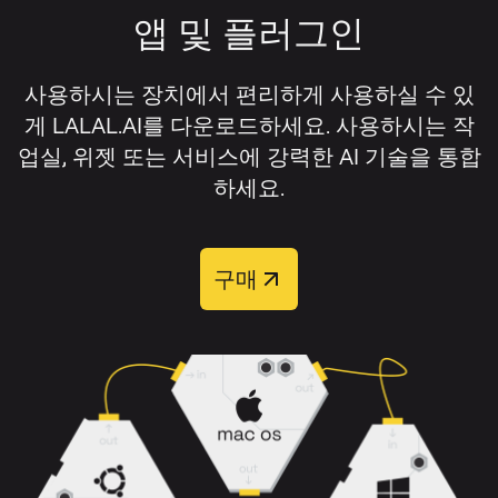
비디오 형식:
AVI, MP4, MKV, MOV, M4V.
전을 다운로드하고, 보컬을 제거하지 않
앱 및 플러그인
해당 설정 옆의 스위치를 켜세요.
과도하게 겹쳐 있지 않으며, 원본 오디오에 왜
고 분리하고 싶다면 보컬 스템을 다운로
곡이나 압축 아티팩트가 적을수록 보컬 리무
드하세요.
오디오 또는 비디오 파일을 업로드하세
버의 성능이 가장 잘 발휘됩니다.
사용하시는 장치에서 편리하게 사용하실 수 있
요.
게 LALAL.AI를 다운로드하세요. 사용하시는 작
보컬 제거 결과를 개선하려면 다음을 권장합
업실, 위젯 또는 서비스에 강력한 AI 기술을 통합
트랙 처리가 완료될 때까지 기다리세요.
니다:
하세요.
미리듣기를 들어보고 분리 결과를 확인
가능하면 고품질 원본 파일을 사용하세요.
하세요.
구매
압축이 심한 일부 구간 대신 전체 트랙을
필요한 트랙을 다운로드하세요.
업로드하세요.
배경 소음, 클리핑, 왜곡이 적은 버전의 곡
처리 후
리드 보컬
,
백킹 보컬
,
반주
,
반주 + 백
을 선택하세요.
킹
의 네 가지 출력 트랙 중에서 선택할 수 있습
니다.
리버브, 화음, 겹쳐진 악기가 많은 복잡한