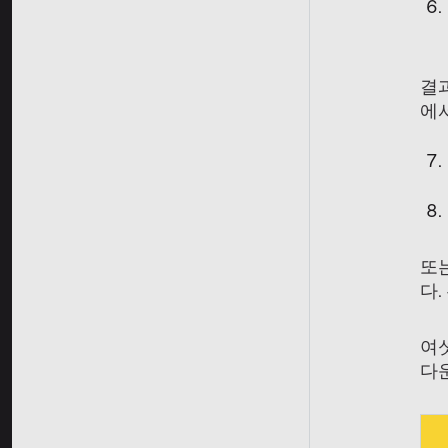
결
에
또
다
여
다