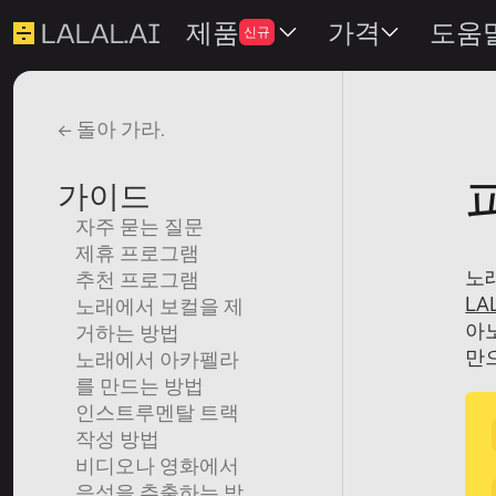
제품
가격
도움
신규
← 돌아 가라.
가이드
자주 묻는 질문
제휴 프로그램
노
추천 프로그램
LA
노래에서 보컬을 제
아노
거하는 방법
만
노래에서 아카펠라
를 만드는 방법
인스트루멘탈 트랙
작성 방법
비디오나 영화에서
음성을 추출하는 방