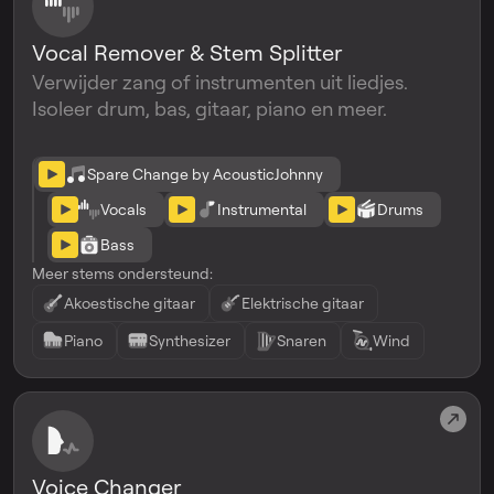
Vocal Remover & Stem Splitter
Verwijder zang of instrumenten uit liedjes.
Isoleer drum, bas, gitaar, piano en meer.
Spare Change by AcousticJohnny
Vocals
Instrumental
Drums
Bass
Meer stems ondersteund:
Akoestische gitaar
Elektrische gitaar
Piano
Synthesizer
Snaren
Wind
Voice Changer