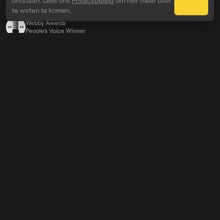
ontstaan. Lees ons
Privacybeleid
om hier meer over
Onderscheidingen
te weten te komen.
Webby Awards
People’s Voice Winner
Verken
Prijs
Onderneming
API
Help
Ondersteuning
Changelog