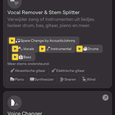
Vocal Remover & Stem Splitter
Verwijder zang of instrumenten uit liedjes.
Isoleer drum, bas, gitaar, piano en meer.
Spare Change by AcousticJohnny
Vocals
Instrumental
Drums
Bass
Meer stems ondersteund:
Akoestische gitaar
Elektrische gitaar
Piano
Synthesizer
Snaren
Wind
Voice Changer