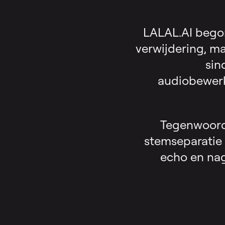
LALAL.AI begon
verwijdering, ma
sin
audiobewerk
Tegenwoordi
stemseparatie 
echo en nag