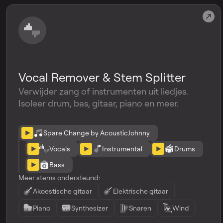
Vocal Remover & Stem Splitter
Verwijder zang of instrumenten uit liedjes.
Isoleer drum, bas, gitaar, piano en meer.
Spare Change by AcousticJohnny
Vocals
Instrumental
Drums
Bass
Meer stems ondersteund:
Akoestische gitaar
Elektrische gitaar
Piano
Synthesizer
Snaren
Wind