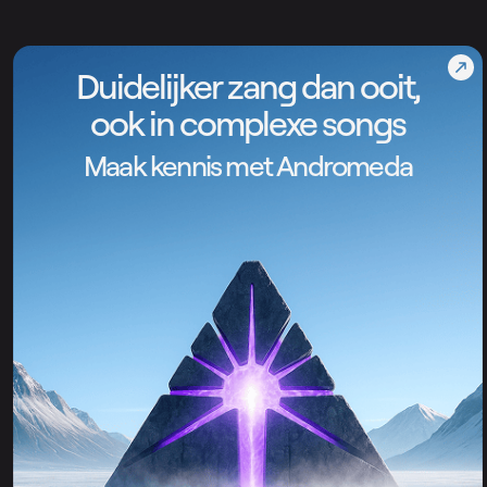
Duidelijker zang dan ooit,
ook in complexe songs
Maak kennis met Andromeda