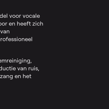
del voor vocale
oor en heeft zich
 van
rofessioneel
emreiniging,
uctie van ruis,
dzang en het