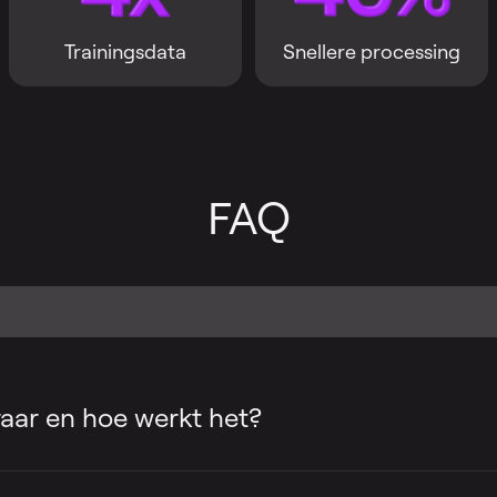
Trainingsdata
Snellere processing
FAQ
aar en hoe werkt het?
een tool waarmee je de zang uit een lied 