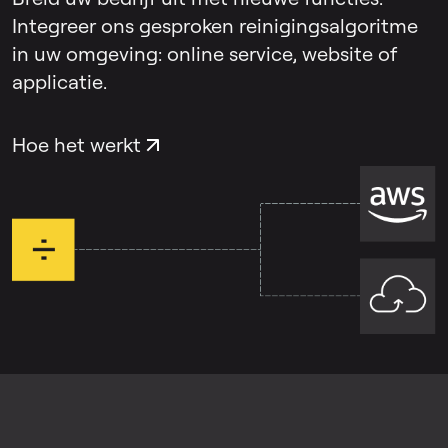
Integreer ons gesproken reinigingsalgoritme
Echo & Reverb Remover
richt zich specifiek
in uw omgeving: online service, website of
op galm en nagalm in de ruimte die de
applicatie.
stem zelf beïnvloeden. Bij opnames waar
beide problemen voorkomen, kun je beide
Hoe het werkt
tools afzonderlijk gebruiken.