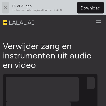
LALAL.AI-app
Download
Exclusieve batch-uploadfunctie GRATIS!
Verwijder zang en
instrumenten uit audio
en video