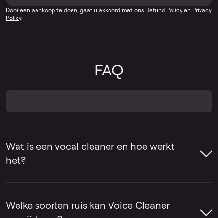
Door een aankoop te doen, gaat u akkoord met ons
Refund Policy
en
Privacy
Policy
.
FAQ
Wat is een vocal cleaner en hoe werkt
het?
Een stemreiniger is een hulpmiddel dat
ongewenste geluiden uit stemopnames
Welke soorten ruis kan Voice Cleaner
verwijdert, zoals achtergrondgeluiden,