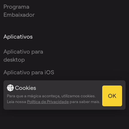
Programa
Embaixador
Aplicativos
Aplicativo para
desktop
Aplicativo para iOS
Aplicativo Android
Cookies
OK
Para que a mágica aconteça, utilizamos cookies.
Plugin VST
Leia nossa
Política de Privacidade
para saber mais.
© 2026 OmniSale GMBH
Termos de serviço