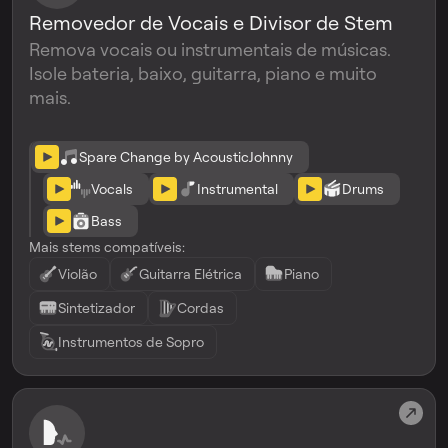
Removedor de Vocais e Divisor de Stem
Remova vocais ou instrumentais de músicas.
Isole bateria, baixo, guitarra, piano e muito
mais.
Spare Change by AcousticJohnny
Vocals
Instrumental
Drums
Bass
Mais stems compatíveis:
Violão
Guitarra Elétrica
Piano
Sintetizador
Cordas
Instrumentos de Sopro