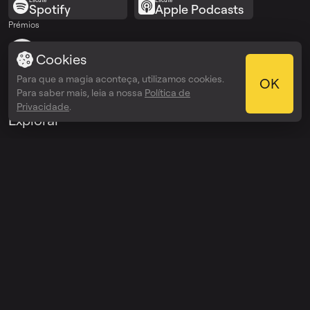
Spotify
Apple Podcasts
Prémios
Webby Awards
Cookies
People’s Voice Winner
Para que a magia aconteça, utilizamos cookies.
OK
Para saber mais, leia a nossa
Política de
Privacidade
.
Explorar
Preços
Enterprise
API
Ajuda
Assistência
Registo de