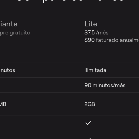
ciante
Lite
re gratuito
$7.5
/mês
$90
faturado anualm
inutos
Ilimitada
90 minutos/mês
MB
2GB