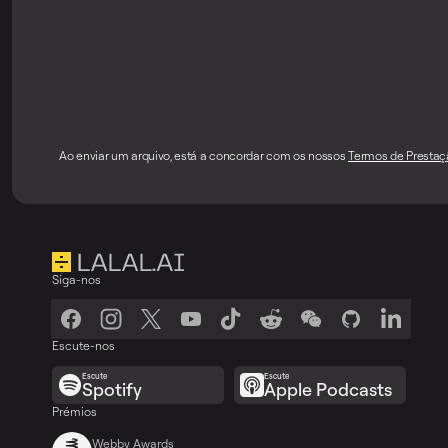
Ao enviar um arquivo, está a concordar com os nossos
Termos de Prestaç
Siga-nos
Escute-nos
Escute
Escute
Spotify
Apple Podcasts
Prémios
Webby Awards