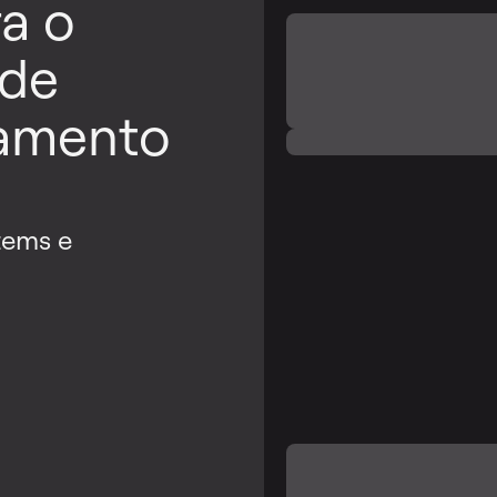
a o
 de
amento
tems e