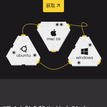
上传完整音轨，而非经过重度压缩的片
获取
处理完成后，您可以从四个输出音轨中选择：
段。
主唱
、
和声
、
伴奏
和
伴奏+和声
。
选择背景噪音、削波或失真较少的歌曲版
本。
请注意，带有混响、和声以及乐器重叠的
密集混音可能更难干净分离。
下载前预览结果，确保分离质量符合您的
需求。
尝试不同的神经网络。点击上传组件右上
角的设置图标，然后选择可用的神经网络
之一，重新生成音轨片段，再次检查质
量。