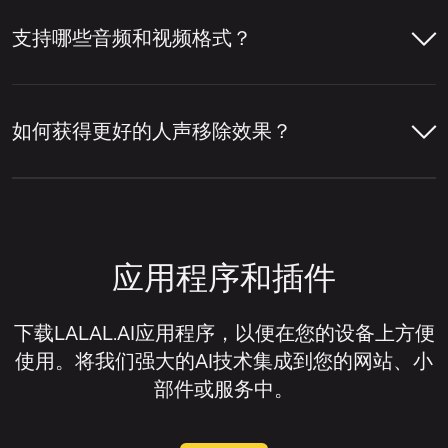
可以，您可以使用LALAL.AI人声移除器单独
贝斯、吉他、合成器等其他乐器以及混音中的
移除主唱或和声。启用
主唱/和声分离
设置
支持哪些音频和视频格式？
其他元素分离开来。
打开LALAL.AI人声移除器并上传您的音
后，服务会将主唱与背景人声层分离开来。
频或视频文件。
LALAL.AI人声移除器就是一个在线服务示
LALAL.AI 人声移除器支持多种主流音频和视
点击上传组件右上角的设置图标。
例，它可以移除人声、隔离人声、提取各种单
频格式，用于在线人声移除和音频分离。
让人声移除器分析音轨，检测人声和伴
如何获得更好的人声移除效果？
独乐器，并将音轨拆分为人声和伴奏音轨。
奏部分。
在设置列表中，找到
主唱/和声分离
。
音频格式：
MP3、OGG、WAV、FLAC、
获得更好的人声移除效果通常取决于原始文件
AIFF、AAC、M4A。
预览分离结果，检查人声移除质量。
打开此设置旁边的开关。
的质量以及音轨的混音方式。一般来说，当人
声清晰、乐器未过度覆盖人声、且源音频失真
视频格式：
AVI、MP4、MKV、MOV、
如果您需要已移除人声的音轨，请下载
上传您的音频或视频文件。
应用程序和插件
或压缩伪影极少时，人声移除器效果最佳。
M4V。
伴奏版；如果您想隔离人声而非移除
它，请下载人声音轨。
等待音轨处理完成。
如果您想改善人声移除效果，可以尝试以下方
下载LALAL.AI应用程序，以便在您的设备上方便
法：
使用。将我们强大的AI技术集成到您的网站、小
试听预览以评估分离效果。
部件或服务中。
尽可能使用高质量的源文件。
下载您需要的音轨。