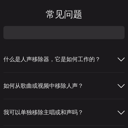
常见问题
什么是人声移除器，它是如何工作的？
人声移除器是一种帮助从歌曲中移除人声或将
人声与伴奏分离的工具。人们通常使用人声移
如何从歌曲或视频中移除人声？
除器来制作卡拉 OK 音轨、提取清唱，或为混
音、编辑和内容制作准备音轨。
只需几步即可使用LALAL.AI人声移除器从歌
曲或视频中移除人声。您上传文件后，工具会
我可以单独移除主唱或和声吗？
要移除人声，该工具会分析音轨，检测音频中
分析音频，分离人声和乐器部分，然后让您下
哪些部分属于人声。然后，它将人声层与鼓、
载所需的版本。