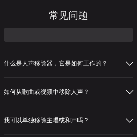
常见问题
什么是人声移除器，它是如何工作的？
人声移除器是一种帮助从歌曲中移除人声或将
人声与伴奏分离的工具。人们通常使用人声移
如何从歌曲或视频中移除人声？
除器来制作卡拉 OK 音轨、提取清唱，或为混
音、编辑和内容制作准备音轨。
只需几步即可使用LALAL.AI人声移除器从歌
曲或视频中移除人声。您上传文件后，工具会
我可以单独移除主唱或和声吗？
要移除人声，该工具会分析音轨，检测音频中
分析音频，分离人声和乐器部分，然后让您下
哪些部分属于人声。然后，它将人声层与鼓、
载所需的版本。