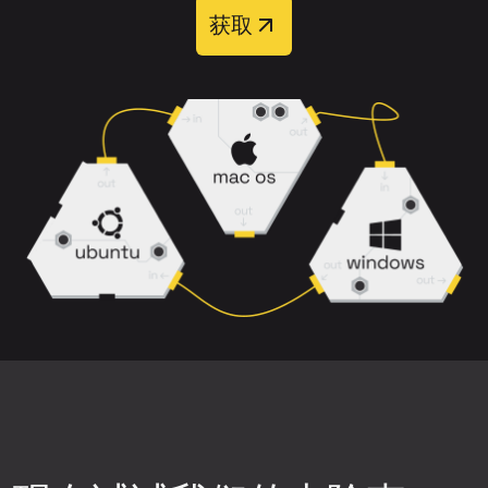
上传完整音轨，而非经过重度压缩的片
获取
处理完成后，您可以从四个输出音轨中选择：
段。
主唱
、
和声
、
伴奏
和
伴奏+和声
。
选择背景噪音、削波或失真较少的歌曲版
本。
请注意，带有混响、和声以及乐器重叠的
密集混音可能更难干净分离。
下载前预览结果，确保分离质量符合您的
需求。
尝试不同的神经网络。点击上传组件右上
角的设置图标，然后选择可用的神经网络
之一，重新生成音轨片段，再次检查质
量。