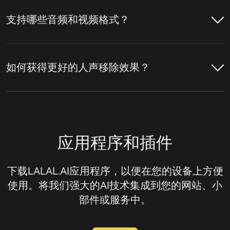
可以，您可以使用LALAL.AI人声移除器单独
贝斯、吉他、合成器等其他乐器以及混音中的
移除主唱或和声。启用
主唱/和声分离
设置
支持哪些音频和视频格式？
其他元素分离开来。
打开LALAL.AI人声移除器并上传您的音
后，服务会将主唱与背景人声层分离开来。
频或视频文件。
LALAL.AI人声移除器就是一个在线服务示
LALAL.AI 人声移除器支持多种主流音频和视
点击上传组件右上角的设置图标。
例，它可以移除人声、隔离人声、提取各种单
频格式，用于在线人声移除和音频分离。
让人声移除器分析音轨，检测人声和伴
如何获得更好的人声移除效果？
独乐器，并将音轨拆分为人声和伴奏音轨。
奏部分。
在设置列表中，找到
主唱/和声分离
。
音频格式：
MP3、OGG、WAV、FLAC、
获得更好的人声移除效果通常取决于原始文件
AIFF、AAC、M4A。
预览分离结果，检查人声移除质量。
打开此设置旁边的开关。
的质量以及音轨的混音方式。一般来说，当人
声清晰、乐器未过度覆盖人声、且源音频失真
视频格式：
AVI、MP4、MKV、MOV、
如果您需要已移除人声的音轨，请下载
上传您的音频或视频文件。
应用程序和插件
或压缩伪影极少时，人声移除器效果最佳。
M4V。
伴奏版；如果您想隔离人声而非移除
它，请下载人声音轨。
等待音轨处理完成。
如果您想改善人声移除效果，可以尝试以下方
下载LALAL.AI应用程序，以便在您的设备上方便
法：
使用。将我们强大的AI技术集成到您的网站、小
试听预览以评估分离效果。
部件或服务中。
尽可能使用高质量的源文件。
下载您需要的音轨。