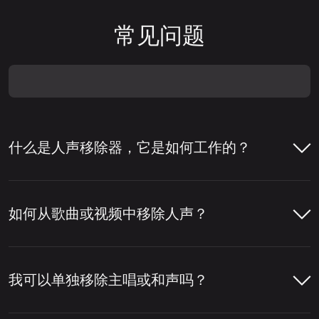
常见问题
什么是人声移除器，它是如何工作的？
人声移除器是一种帮助从歌曲中移除人声或将
人声与伴奏分离的工具。人们通常使用人声移
如何从歌曲或视频中移除人声？
除器来制作卡拉 OK 音轨、提取清唱，或为混
音、编辑和内容制作准备音轨。
只需几步即可使用LALAL.AI人声移除器从歌
曲或视频中移除人声。您上传文件后，工具会
我可以单独移除主唱或和声吗？
要移除人声，该工具会分析音轨，检测音频中
分析音频，分离人声和乐器部分，然后让您下
哪些部分属于人声。然后，它将人声层与鼓、
载所需的版本。