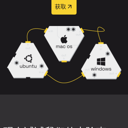
上传完整音轨，而非经过重度压缩的片
获取
处理完成后，您可以从四个输出音轨中选择：
段。
主唱
、
和声
、
伴奏
和
伴奏+和声
。
选择背景噪音、削波或失真较少的歌曲版
本。
请注意，带有混响、和声以及乐器重叠的
密集混音可能更难干净分离。
下载前预览结果，确保分离质量符合您的
需求。
尝试不同的神经网络。点击上传组件右上
角的设置图标，然后选择可用的神经网络
之一，重新生成音轨片段，再次检查质
量。