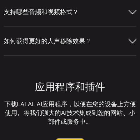
可以，您可以使用LALAL.AI人声移除器单独
贝斯、吉他、合成器等其他乐器以及混音中的
移除主唱或和声。启用
主唱/和声分离
设置
支持哪些音频和视频格式？
其他元素分离开来。
打开LALAL.AI人声移除器并上传您的音
后，服务会将主唱与背景人声层分离开来。
频或视频文件。
LALAL.AI人声移除器就是一个在线服务示
LALAL.AI 人声移除器支持多种主流音频和视
点击上传组件右上角的设置图标。
例，它可以移除人声、隔离人声、提取各种单
频格式，用于在线人声移除和音频分离。
让人声移除器分析音轨，检测人声和伴
如何获得更好的人声移除效果？
独乐器，并将音轨拆分为人声和伴奏音轨。
奏部分。
在设置列表中，找到
主唱/和声分离
。
音频格式：
MP3、OGG、WAV、FLAC、
获得更好的人声移除效果通常取决于原始文件
AIFF、AAC、M4A。
预览分离结果，检查人声移除质量。
打开此设置旁边的开关。
的质量以及音轨的混音方式。一般来说，当人
声清晰、乐器未过度覆盖人声、且源音频失真
视频格式：
AVI、MP4、MKV、MOV、
如果您需要已移除人声的音轨，请下载
上传您的音频或视频文件。
应用程序和插件
或压缩伪影极少时，人声移除器效果最佳。
M4V。
伴奏版；如果您想隔离人声而非移除
它，请下载人声音轨。
等待音轨处理完成。
如果您想改善人声移除效果，可以尝试以下方
下载LALAL.AI应用程序，以便在您的设备上方便
法：
使用。将我们强大的AI技术集成到您的网站、小
试听预览以评估分离效果。
部件或服务中。
尽可能使用高质量的源文件。
下载您需要的音轨。