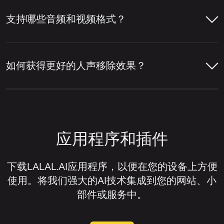
可以，您可以使用LALAL.AI人声移除器单独
贝斯、吉他、合成器等其他乐器以及混音中的
移除主唱或和声。启用
主唱/和声分离
设置
支持哪些音频和视频格式？
其他元素分离开来。
打开LALAL.AI人声移除器并上传您的音
后，服务会将主唱与背景人声层分离开来。
频或视频文件。
LALAL.AI人声移除器就是一个在线服务示
LALAL.AI 人声移除器支持多种主流音频和视
点击上传组件右上角的设置图标。
例，它可以移除人声、隔离人声、提取各种单
频格式，用于在线人声移除和音频分离。
让人声移除器分析音轨，检测人声和伴
如何获得更好的人声移除效果？
独乐器，并将音轨拆分为人声和伴奏音轨。
奏部分。
在设置列表中，找到
主唱/和声分离
。
音频格式：
MP3、OGG、WAV、FLAC、
获得更好的人声移除效果通常取决于原始文件
AIFF、AAC、M4A。
预览分离结果，检查人声移除质量。
打开此设置旁边的开关。
的质量以及音轨的混音方式。一般来说，当人
声清晰、乐器未过度覆盖人声、且源音频失真
视频格式：
AVI、MP4、MKV、MOV、
如果您需要已移除人声的音轨，请下载
上传您的音频或视频文件。
应用程序和插件
或压缩伪影极少时，人声移除器效果最佳。
M4V。
伴奏版；如果您想隔离人声而非移除
它，请下载人声音轨。
等待音轨处理完成。
如果您想改善人声移除效果，可以尝试以下方
下载LALAL.AI应用程序，以便在您的设备上方便
法：
使用。将我们强大的AI技术集成到您的网站、小
试听预览以评估分离效果。
部件或服务中。
尽可能使用高质量的源文件。
下载您需要的音轨。