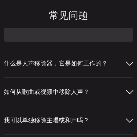
常见问题
什么是人声移除器，它是如何工作的？
人声移除器是一种帮助从歌曲中移除人声或将
人声与伴奏分离的工具。人们通常使用人声移
如何从歌曲或视频中移除人声？
除器来制作卡拉 OK 音轨、提取清唱，或为混
音、编辑和内容制作准备音轨。
只需几步即可使用LALAL.AI人声移除器从歌
曲或视频中移除人声。您上传文件后，工具会
我可以单独移除主唱或和声吗？
要移除人声，该工具会分析音轨，检测音频中
分析音频，分离人声和乐器部分，然后让您下
哪些部分属于人声。然后，它将人声层与鼓、
载所需的版本。