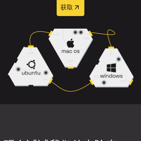
上传完整音轨，而非经过重度压缩的片
获取
处理完成后，您可以从四个输出音轨中选择：
段。
主唱
、
和声
、
伴奏
和
伴奏+和声
。
选择背景噪音、削波或失真较少的歌曲版
本。
请注意，带有混响、和声以及乐器重叠的
密集混音可能更难干净分离。
下载前预览结果，确保分离质量符合您的
需求。
尝试不同的神经网络。点击上传组件右上
角的设置图标，然后选择可用的神经网络
之一，重新生成音轨片段，再次检查质
量。