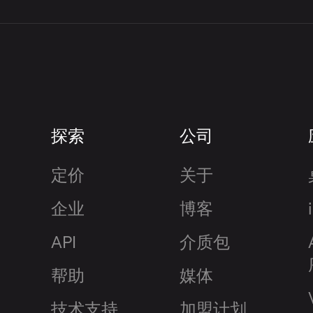
理后的音频文件。
决于原始音频文件的质量、录音中房间回声
的录音通常会产生更干净、更准确的结果。
探索
公司
定价
关于
企业
博客
API
介质包
帮助
媒体
技术支持
加盟计划