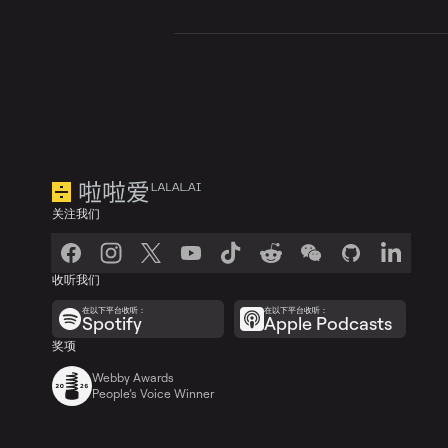
处理完成后，下载清
回声和混响的去除质量取
内容的清晰度。更高质量
关注我们
收听我们
在以下平台收听：
在以下平台收听：
Spotify
Apple Podcasts
奖项
Webby Awards
People’s Voice Winner