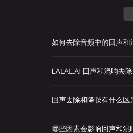
如何去除音频中的回声和
使用 LALAL.AI，
LALAL.AI 回声和混
打开 LALAL.AI 
只要内容包含语音或歌唱，
单击
选择文件
上传音
理。目前，回声和混响去
回声去除和降噪有什么区
播放预览以检查清晰
回声去除通过减少房间混
点击
完整分离
按钮，
声、哼鸣声或稳定的环境
哪些因素会影响回声和混