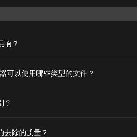
混响？
只需几个简单步骤即可从音频或视频文件中去除回
响去除器可以使用哪些类型的文件？
回声和混响去除器页面。
音频和视频文件都可以使用 LALAL.AI 
频或视频文件。
除仅适用于人声内容，不适用于乐器或纯乐
别？
度。
响和延迟反射来提高人声清晰度。降噪通过
从整个音轨中去除回声和混响。
声）来提高音频质量。
响去除的质量？