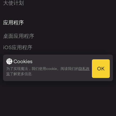
大使计划
应用程序
桌面应用程序
iOS应用程序
Android应用程序
Cookies
OK
为了实现魔法，我们使用cookie。阅读我们的
隐私政
VST插件
策
了解更多信息.
© 2026 OmniSale GMBH
服务条款
隐私政策
退款政策
愿意在Trustpilot上分享吗？
给我们评价