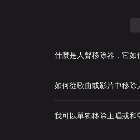
什麼是人聲移除器，它如
人聲移除器是一種幫助從
除器來製作卡拉 OK 音
如何從歌曲或影片中移除
若要移除人聲，該工具會
只需幾個步驟即可使用 L
斯、吉他、合成器等其他
具會分析音訊，分離人聲
我可以單獨移除主唱或和
LALAL.AI 人聲移
開啟 LALAL.AI
可以，您可以使用 LALA