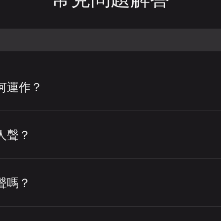
何運作？
歌曲中移除人聲或將人聲與伴奏分離的工具
軌、提取清唱，或為混音、編輯與內容製作
人聲？
分析音軌，偵測音訊中哪些部分屬於人聲。
ALAL.AI 人聲移除器從歌曲或影片中移除
樂器以及混音中的其他元素分離開來。
與樂器部分，然後讓您下載所需的版本。
聲嗎？
除器就是一個線上服務範例，它可以移除人聲、
 人聲移除器並上傳您的音訊或影片檔案。
L.AI 人聲移除器單獨移除主唱或和聲。啟用