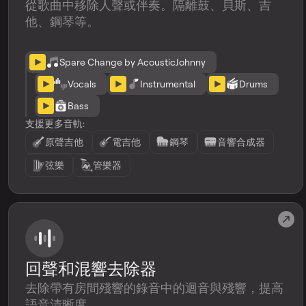
從歌曲中移除人聲或伴奏。隔離鼓、貝斯、吉
他、鋼琴等。
Spare Change by AcousticJohnny
Vocals
Instrumental
Drums
Bass
支援更多音軌:
原聲吉他
電吉他
鋼琴
音響合成器
弦樂
管樂器
回聲和混響去除器
去除帶有房間殘響的錄音中的迴音與殘響，提高
語音清晰度。