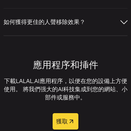
後，服務會將主唱與背景人聲層分離開來。
訊或影片檔案。
LALAL.AI 人聲移除器就是一個線上服務範
LALAL.AI 人聲移除器支援多種主流音訊與影
點擊上傳元件右上角的設定圖示。
例，它可以移除人聲、隔離人聲、提取各種單
片格式，用於線上人聲移除與音訊分離。
讓人聲移除器分析音軌，偵測人聲與伴
如何獲得更佳的人聲移除效果？
獨樂器，並將音軌拆分為人聲與伴奏音軌。
奏部分。
在設定列表中，找到
主唱／和聲分離
。
音訊格式：
MP3、OGG、WAV、FLAC、
獲得更佳的人聲移除效果通常取決於原始檔案
AIFF、AAC、M4A。
預覽分離結果，檢查人聲移除品質。
開啟此設定旁的開關。
的品質以及音軌的混音方式。一般來說，當人
聲清晰、樂器未過度覆蓋人聲、且來源音訊失
影片格式：
AVI、MP4、MKV、MOV、
若您需要已移除人聲的音軌，請下載伴
上傳您的音訊或影片檔案。
應用程序和挿件
真或壓縮偽影極少時，人聲移除器效果最佳。
M4V。
奏版本；若您想隔離人聲而非移除它，
請下載人聲音軌。
等待音軌處理完成。
若您想改善人聲移除效果，可嘗試以下方法：
下載LALAL.AI應用程序，以便在您的設備上方便
使用。 將我們强大的AI科技集成到您的網站、小
試聽預覽以評估分離效果。
盡可能使用高品質的來源檔案。
部件或服務中。
下載您需要的音軌。
上傳完整音軌，而非經過重度壓縮的片
段。
獲取
處理完成後，您可以從四個輸出音軌中選擇：