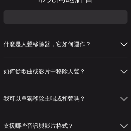
什麼是人聲移除器，它如何運作？
人聲移除器是一種幫助從歌曲中移除人聲或將
人聲與伴奏分離的工具。人們通常使用人聲移
如何從歌曲或影片中移除人聲？
除器來製作卡拉 OK 音軌、提取清唱，或為混
音、編輯與內容製作準備音軌。
只需幾個步驟即可使用 LALAL.AI 人聲移除器
從歌曲或影片中移除人聲。您上傳檔案後，工
我可以單獨移除主唱或和聲嗎？
若要移除人聲，該工具會分析音軌，偵測音訊
具會分析音訊，分離人聲與樂器部分，然後讓
中哪些部分屬於人聲。然後將人聲層與鼓、貝
您下載所需的版本。
可以，您可以使用 LALAL.AI 人聲移除器單獨
斯、吉他、合成器等其他樂器以及混音中的其
移除主唱或和聲。啟用
主唱／和聲分離
設定
支援哪些音訊與影片格式？
他元素分離開來。
開啟 LALAL.AI 人聲移除器並上傳您的音