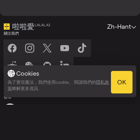
Zh-Hant
關注我們
Cookies
收聽我們
OK
為了實現魔法，我們使用cookie。 閱讀我們的
隱私政
在以下平台收聽：
在以下平台收聽：
策
瞭解更多資訊.
Spotify
Apple Podcasts
獎項
Webby Awards
People’s Voice Winner