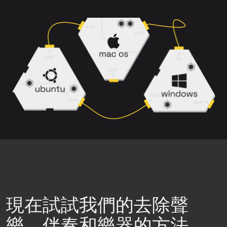
選擇背景噪音、削波或失真較少的歌曲版
主唱
、
和聲
、
伴奏
和
伴奏+和聲
。
本。
請注意，帶有殘響、和聲以及樂器重疊的
密集混音可能更難乾淨分離。
下載前預覽結果，確保分離品質符合您的
需求。
嘗試不同的神經網路。點擊上傳元件右上
角的設定圖示，然後選擇可用的神經網路
之一，重新生成音軌片段，再次檢查品
質。
現在試試我們的去除聲
樂、伴奏和樂器的方法