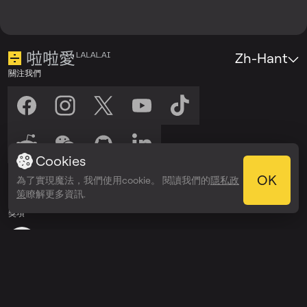
Zh-Hant
關注我們
Cookies
收聽我們
OK
為了實現魔法，我們使用cookie。 閱讀我們的
隱私政
在以下平台收聽：
在以下平台收聽：
策
瞭解更多資訊.
Spotify
Apple Podcasts
獎項
Webby Awards
People’s Voice Winner