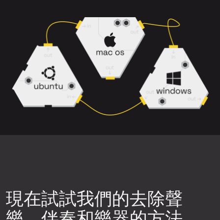
選擇背景噪音、削波或失真較少的歌曲版
主唱
、
和聲
、
伴奏
和
伴奏+和聲
。
本。
請注意，帶有殘響、和聲以及樂器重疊的
密集混音可能更難乾淨分離。
下載前預覽結果，確保分離品質符合您的
需求。
嘗試不同的神經網路。點擊上傳元件右上
角的設定圖示，然後選擇可用的神經網路
之一，重新生成音軌片段，再次檢查品
質。
現在試試我們的去除聲
樂、伴奏和樂器的方法