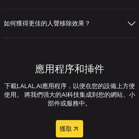
後，服務會將主唱與背景人聲層分離開來。
訊或影片檔案。
LALAL.AI 人聲移除器就是一個線上服務範
LALAL.AI 人聲移除器支援多種主流音訊與影
點擊上傳元件右上角的設定圖示。
例，它可以移除人聲、隔離人聲、提取各種單
片格式，用於線上人聲移除與音訊分離。
讓人聲移除器分析音軌，偵測人聲與伴
如何獲得更佳的人聲移除效果？
獨樂器，並將音軌拆分為人聲與伴奏音軌。
奏部分。
在設定列表中，找到
主唱／和聲分離
。
音訊格式：
MP3、OGG、WAV、FLAC、
獲得更佳的人聲移除效果通常取決於原始檔案
AIFF、AAC、M4A。
預覽分離結果，檢查人聲移除品質。
開啟此設定旁的開關。
的品質以及音軌的混音方式。一般來說，當人
聲清晰、樂器未過度覆蓋人聲、且來源音訊失
影片格式：
AVI、MP4、MKV、MOV、
若您需要已移除人聲的音軌，請下載伴
上傳您的音訊或影片檔案。
應用程序和挿件
真或壓縮偽影極少時，人聲移除器效果最佳。
M4V。
奏版本；若您想隔離人聲而非移除它，
請下載人聲音軌。
等待音軌處理完成。
若您想改善人聲移除效果，可嘗試以下方法：
下載LALAL.AI應用程序，以便在您的設備上方便
使用。 將我們强大的AI科技集成到您的網站、小
試聽預覽以評估分離效果。
盡可能使用高品質的來源檔案。
部件或服務中。
下載您需要的音軌。
上傳完整音軌，而非經過重度壓縮的片
段。
獲取
處理完成後，您可以從四個輸出音軌中選擇：