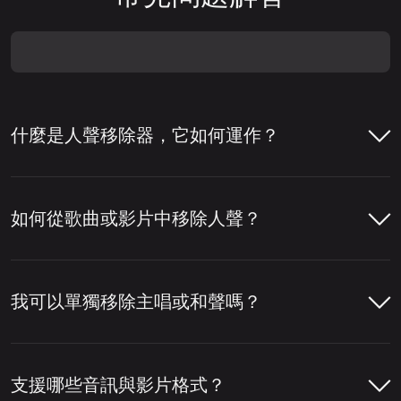
什麼是人聲移除器，它如何運作？
人聲移除器是一種幫助從歌曲中移除人聲或將
人聲與伴奏分離的工具。人們通常使用人聲移
如何從歌曲或影片中移除人聲？
除器來製作卡拉 OK 音軌、提取清唱，或為混
音、編輯與內容製作準備音軌。
只需幾個步驟即可使用 LALAL.AI 人聲移除器
從歌曲或影片中移除人聲。您上傳檔案後，工
我可以單獨移除主唱或和聲嗎？
若要移除人聲，該工具會分析音軌，偵測音訊
具會分析音訊，分離人聲與樂器部分，然後讓
中哪些部分屬於人聲。然後將人聲層與鼓、貝
您下載所需的版本。
可以，您可以使用 LALAL.AI 人聲移除器單獨
斯、吉他、合成器等其他樂器以及混音中的其
移除主唱或和聲。啟用
主唱／和聲分離
設定
支援哪些音訊與影片格式？
他元素分離開來。
開啟 LALAL.AI 人聲移除器並上傳您的音