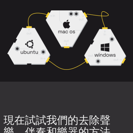
選擇背景噪音、削波或失真較少的歌曲版
主唱
、
和聲
、
伴奏
和
伴奏+和聲
。
本。
請注意，帶有殘響、和聲以及樂器重疊的
密集混音可能更難乾淨分離。
下載前預覽結果，確保分離品質符合您的
需求。
嘗試不同的神經網路。點擊上傳元件右上
角的設定圖示，然後選擇可用的神經網路
之一，重新生成音軌片段，再次檢查品
質。
現在試試我們的去除聲
樂、伴奏和樂器的方法