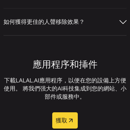
後，服務會將主唱與背景人聲層分離開來。
訊或影片檔案。
LALAL.AI 人聲移除器就是一個線上服務範
LALAL.AI 人聲移除器支援多種主流音訊與影
點擊上傳元件右上角的設定圖示。
例，它可以移除人聲、隔離人聲、提取各種單
片格式，用於線上人聲移除與音訊分離。
讓人聲移除器分析音軌，偵測人聲與伴
如何獲得更佳的人聲移除效果？
獨樂器，並將音軌拆分為人聲與伴奏音軌。
奏部分。
在設定列表中，找到
主唱／和聲分離
。
音訊格式：
MP3、OGG、WAV、FLAC、
獲得更佳的人聲移除效果通常取決於原始檔案
AIFF、AAC、M4A。
預覽分離結果，檢查人聲移除品質。
開啟此設定旁的開關。
的品質以及音軌的混音方式。一般來說，當人
聲清晰、樂器未過度覆蓋人聲、且來源音訊失
影片格式：
AVI、MP4、MKV、MOV、
若您需要已移除人聲的音軌，請下載伴
上傳您的音訊或影片檔案。
應用程序和挿件
真或壓縮偽影極少時，人聲移除器效果最佳。
M4V。
奏版本；若您想隔離人聲而非移除它，
請下載人聲音軌。
等待音軌處理完成。
若您想改善人聲移除效果，可嘗試以下方法：
下載LALAL.AI應用程序，以便在您的設備上方便
使用。 將我們强大的AI科技集成到您的網站、小
試聽預覽以評估分離效果。
盡可能使用高品質的來源檔案。
部件或服務中。
下載您需要的音軌。
上傳完整音軌，而非經過重度壓縮的片
段。
獲取
處理完成後，您可以從四個輸出音軌中選擇：