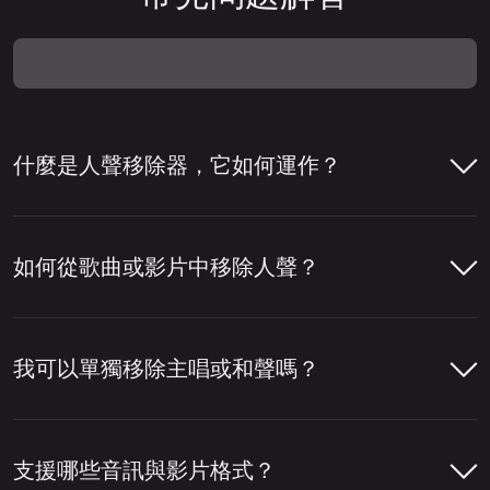
什麼是人聲移除器，它如何運作？
人聲移除器是一種幫助從歌曲中移除人聲或將
人聲與伴奏分離的工具。人們通常使用人聲移
如何從歌曲或影片中移除人聲？
除器來製作卡拉 OK 音軌、提取清唱，或為混
音、編輯與內容製作準備音軌。
只需幾個步驟即可使用 LALAL.AI 人聲移除器
從歌曲或影片中移除人聲。您上傳檔案後，工
我可以單獨移除主唱或和聲嗎？
若要移除人聲，該工具會分析音軌，偵測音訊
具會分析音訊，分離人聲與樂器部分，然後讓
中哪些部分屬於人聲。然後將人聲層與鼓、貝
您下載所需的版本。
可以，您可以使用 LALAL.AI 人聲移除器單獨
斯、吉他、合成器等其他樂器以及混音中的其
移除主唱或和聲。啟用
主唱／和聲分離
設定
支援哪些音訊與影片格式？
他元素分離開來。
開啟 LALAL.AI 人聲移除器並上傳您的音