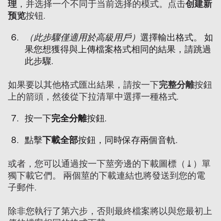
理
，并选择一个不同于当前选择的模式。点击
创建新
预览
按钮.
（此步驟僅適用於高級用戶）
選擇輸出格式。 如
果您想獲得與上傳檔案格式相同的結果，請跳過
此步驟.
如果要以其他格式匯出結果，請按一下
完整分離
按鈕
上的箭頭，然後從下拉清單中選擇一種格式.
按一下
完全分離
按鈕.
點擊
下載全部
按鈕，同時保存兩個音軌.
或者，您可以通過按一下莖旁邊的下載圖標（⤓）單
獨下載它們。 兩個莖的下載連結也將發送到您的電
子郵件.
除非您執行了第六步，否則最終檔案將以與您最初上