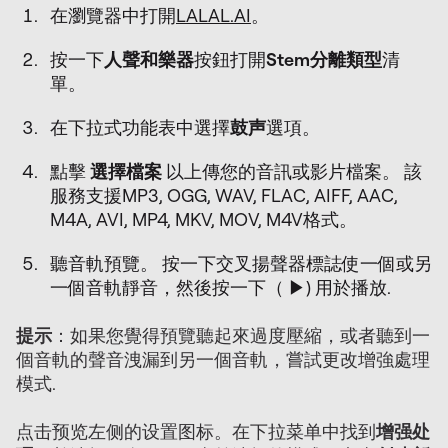
在瀏覽器中打開
LALAL.AI
。
按一下
人聲和樂器
按鈕打開
Stem分離類型
清
單。
在下拉式功能表中選擇
鼓声
選項。
點擊
選擇檔案
以上傳您的音訊或影片檔案。 該
服務支援MP3, OGG, WAV, FLAC, AIFF, AAC,
M4A, AVI, MP4, MKV, MOV, M4V格式。
聽音軌預覽。 按一下交叉揚聲器標誌使一個或另
一個音軌靜音，然後按一下（‎ ▶) 用於播放.
提示
：如果您覺得預覽聽起來過度壓縮，或者聽到一
個音軌的聲音洩漏到另一個音軌，嘗試更改增強處理
模式.
点击预览左侧的设置图标。在下拉菜单中找到
增强处