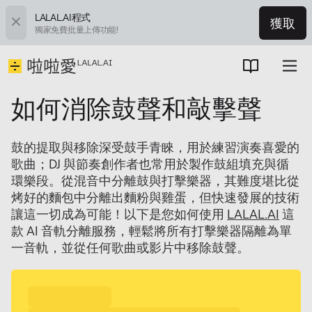
LALAL.AI程式
獲取
獨家免費批量上傳功能!
如何消除鼓聲和敲擊聲
鼓的提取與移除深受鼓手青睞，用於練習演奏喜愛的
歌曲；DJ 與節奏創作者也常用於製作鼓組填充與循
環樂段。從混音中分離鼓與打擊樂器，其難度堪比從
烤好的麵包中分離出麵粉與雞蛋，但快速發展的技術
讓這一切成為可能！以下是您如何使用
LALAL.AI
這
款 AI 音軌分離服務，輕鬆將所有打擊樂器隔離為單
一音軌，並從任何歌曲或影片中移除鼓聲。