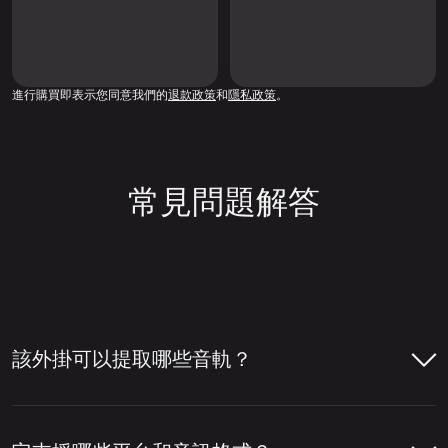
進行購買即表示您同意我們的
退款政策
和
隱私政策
。
常見問題解答
該外掛可以提取哪些音軌？
您可以使用 LALAL.AI VST 外掛將您的音軌分
離為人聲、伴奏、鼓、鋼琴、貝斯、木吉他和