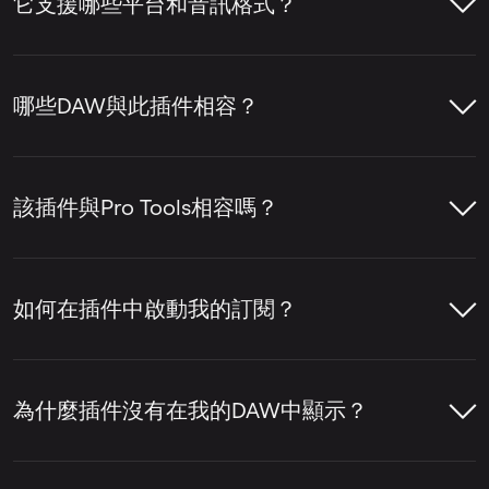
它支援哪些平台和音訊格式？
電吉他音軌。
支援Windows、macOS和Linux系統的VST3
格式。可處理您的DAW支援的所有標準音訊
哪些DAW與此插件相容？
格式（如WAV、MP3、FLAC等）。
LALAL.AI VST插件可與任何支援VST3的DAW
協同工作。 已在Ableton Live、Reaper以及
該插件與Pro Tools相容嗎？
支援VST3的Audacity版本中成功測試。為獲
得最佳效果，請始終使用最新版本的DAW。
不相容。Pro Tools需要AAX格式，而我們的插
件主要提供VST3格式，並提供AU（音訊單
如何在插件中啟動我的訂閱？
元）作為測試版。我們正在積極考慮在未來更
新中支援AAX。
將音軌載入您的DAW並在其上插入VST插件
後，請按照以下步驟操作：
為什麼插件沒有在我的DAW中顯示？
在插件視窗中，點擊
啟動
按鈕。將會出
請檢查DAW偏好設定中VST3資料夾路徑是否