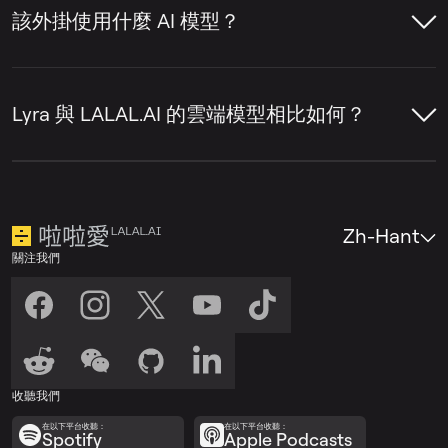
現一個電子郵件輸入欄位。
正確設定，執行插件重新掃描，確保64位元
該外掛使用什麼 AI 模型？
相容性，並將您的DAW更新至最新版本。
輸入與您帳戶關聯的電子郵件地址，然
該外掛運行在 Lyra 上，這是 LALAL.AI 專為設
後點擊
登入
。一封包含驗證碼的郵件將
備端音軌分離構建的本地處理模型。與雲端模
發送至您的電子郵箱。
Lyra 與 LALAL.AI 的雲端模型相比如何？
型（Andromeda、Perseus、Orion）不同，
從電子郵件中複製驗證碼，並將其貼上
Lyra 完全在您的機器上處理音訊，無需上
Lyra 針對速度和本地處理進行了優化，這意
到插件視窗的輸入欄位中。
傳。
味著它做出了與我們的雲端模型
（Andromeda、Perseus 和 Orion）不同的
Zh-Hant
啟動只需一次性設定，之後即可完全離線使
權衡。對於大多數工作，輸出效果不錯，但對
關注我們
用，僅需偶爾連接網際網路以驗證訂閱狀態。
於最終混音、發布前母帶處理或複雜素材，雲
授權鎖定在單一機器上。
端模型會提供更好的結果。一種實用的方法是
使用 Lyra 進行實驗和草稿，然後切換到雲端
模型以獲取最終版本。
收聽我們
在以下平台收聽：
在以下平台收聽：
Spotify
Apple Podcasts