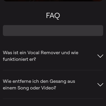
FAQ
Was ist ein Vocal Remover und wie
funktioniert er?
Ein Vocal Remover ist ein Tool, mit dem
man den Gesang aus einem Song
Wie entferne ich den Gesang aus
entfernen oder den Gesang von der
einem Song oder Video?
Instrumentalbegleitung trennen kann. Oft
werden Vocal Remover verwendet, um
Mit LALAL.AI Vocal Remover lassen sich