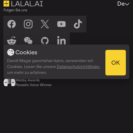
De
Folgen Sie uns
Cookies
Hören Sie uns zu
Damit Magie geschehen kann, verwenden wir
Anhören auf
Anhören auf
OK
Spotify
Apple Podcasts
Cookies. Lesen Sie unsere
Datenschutzrichtlinien
,
Auszeichnungen
um mehr zu erfahren.
Webby Awards
People’s Voice Winner
Entdecken
Preise