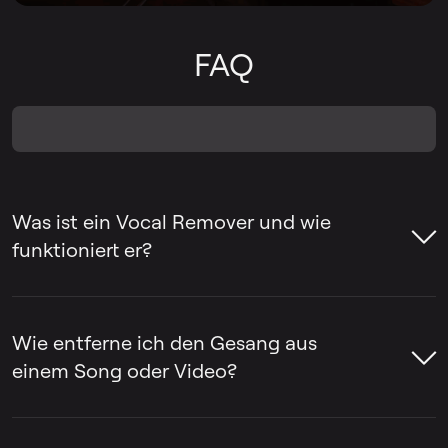
FAQ
Was ist ein Vocal Remover und wie
funktioniert er?
Ein Vocal Remover ist ein Tool, mit dem
man den Gesang aus einem Song
Wie entferne ich den Gesang aus
entfernen oder den Gesang von der
einem Song oder Video?
Instrumentalbegleitung trennen kann. Oft
werden Vocal Remover verwendet, um
Mit LALAL.AI Vocal Remover lassen sich