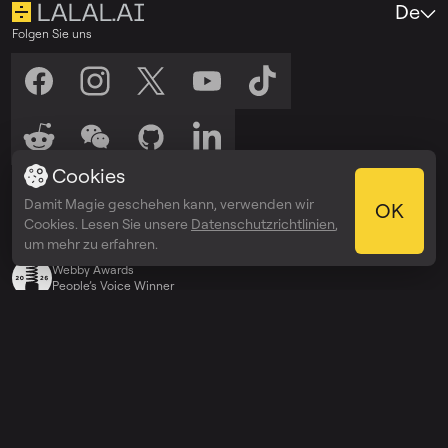
De
Folgen Sie uns
Cookies
Hören Sie uns zu
Damit Magie geschehen kann, verwenden wir
Anhören auf
Anhören auf
OK
Spotify
Apple Podcasts
Cookies. Lesen Sie unsere
Datenschutzrichtlinien
,
Auszeichnungen
um mehr zu erfahren.
Webby Awards
People’s Voice Winner
Entdecken
Preise